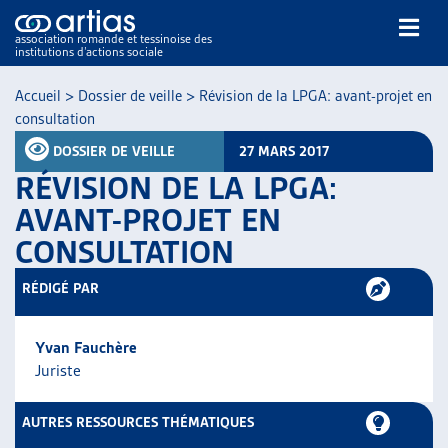
association romande et tessinoise des
institutions d’actions sociale
Rechercher
Accueil
>
Dossier de veille
>
Révision de la LPGA: avant-projet en
consultation
DOSSIER DE VEILLE
27 MARS 2017
RÉVISION DE LA LPGA:
AVANT-PROJET EN
CONSULTATION
NOS PUBLICATIONS
ARTICLES
RÉDIGÉ PAR
DOSSIERS DU MOIS
VEILLE
Yvan Fauchère
RESSOURCES
Juriste
THÉMATIQUES
GUIDE SOCIAL ROMAND
AUTRES RESSOURCES THÉMATIQUES
AUTRES