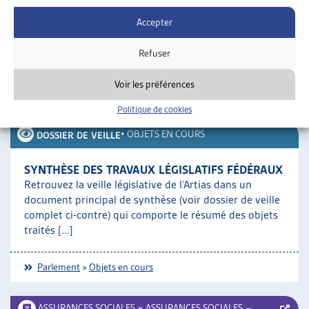
l’aide sociale.
Accepter
La consultation dure jusqu’au 29 mai 2017.
Refuser
A ce propos, voir les informations actuelles dans le Guide social
Voir les préférences
romand :
Assurances sociales, partie générale (LPGA)
Politique de cookies
SUR LE MÊME THÈME…
•
OBJETS EN COURS
DOSSIER DE VEILLE
SYNTHÈSE DES TRAVAUX LÉGISLATIFS FÉDÉRAUX
Retrouvez la veille législative de l’Artias dans un
document principal de synthèse (voir dossier de veille
complet ci-contre) qui comporte le résumé des objets
traités [...]
Parlement
»
Objets en cours
ASSURANCES SOCIALES
»
ASSURANCES SOCIALES –