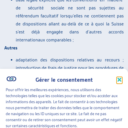
de sécurité sociale ne sont pas sujettes au
référendum facultatif lorsqu’elles ne contiennent pas
de dispositions allant au-delà de ce à quoi la Suisse
s’est déjà engagée dans d’autres accords
internationaux comparables ;
Autres
adaptation des dispositions relatives au recours ;
introduction de frais de justice pour les procédures de
recours devant les tribunaux cantonaux des
Gérer le consentement
assurances sociales.
Pour offrir les meilleures expériences, nous utilisons des
Les dispositions sur la lutte contre les « abus », comme la
technologies telles que les cookies pour stocker et/ou accéder aux
suspension des prestations à titre provisionnel lorsqu’il
informations des appareils. Le fait de consentir à ces technologies
existe des motifs sérieux de soupçonner que l’assuré perçoit
nous permettra de traiter des données telles que le comportement
de navigation ou les ID uniques sur ce site. Le fait de ne pas
une prestation à laquelle il n’a pas droit ou qu’il a manqué à
consentir ou de retirer son consentement peut avoir un effet négatif
son obligation de renseigner, peuvent avoir des effets sur
sur certaines caractéristiques et fonctions.