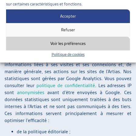
édité par l’Artias ;
sur certaines caractéristiques et fonctions.
la gestion des enquêtes et de sondages ;
Accepter
la réalisation et l’analyse de statistiques ;
l’envoi de newsletters et d’informations liées à nos
Refuser
activités ;
les opérations de prospection.
Voir les préférences
Politique de cookies
L’utilisateur accepte le fait que l’Artias collecte et analyse les
informations liées à ses visites et ses connexions et, de
manière générale, ses actions sur les sites de l’Artias. Nos
statistiques sont gérées par Google Analytics. Vous pouvez
consulter leur
politique de confidentialité
. Les adresses IP
sont
anonymisées
avant d’être envoyées à Google. Ces
données statistiques sont uniquement traitées à des buts
internes à l’Artias et ne sont pas communiqués à des tiers.
Ces informations servent principalement à mesurer et
optimiser l’efficacité :
de la politique éditoriale ;