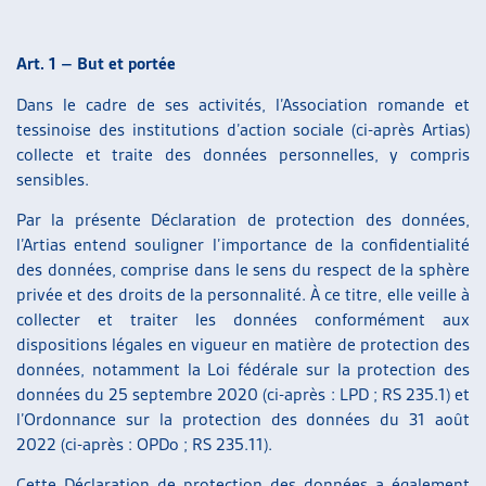
ARTIAS
L’ASSOCIATION
Art. 1 – But et portée
PROJETS ET ACTIVITÉS
JOURNÉES D’AUTOMNE
Dans le cadre de ses activités, l’Association romande et
tessinoise des institutions d’action sociale (ci-après Artias)
collecte et traite des données personnelles, y compris
sensibles.
Par la présente Déclaration de protection des données,
l’Artias entend souligner l’importance de la confidentialité
des données, comprise dans le sens du respect de la sphère
privée et des droits de la personnalité. À ce titre, elle veille à
collecter et traiter les données conformément aux
dispositions légales en vigueur en matière de protection des
données, notamment la Loi fédérale sur la protection des
données du 25 septembre 2020 (ci-après : LPD ; RS 235.1) et
l’Ordonnance sur la protection des données du 31 août
2022 (ci-après : OPDo ; RS 235.11).
Cette Déclaration de protection des données a également