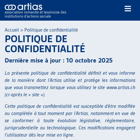
association romande et tessinoise des
institutions d’actions sociale
Rechercher
Accueil
>
Politique de confidentialité
POLITIQUE DE
CONFIDENTIALITÉ
Dernière mise à jour : 10 octobre 2025
La présente politique de confidentialité définit et vous informe
NOS PUBLICATIONS
de la manière dont l’Artias utilise et protège les informations
ARTICLES
que vous transmettez lorsque vous utilisez le site www.artias.ch
DOSSIERS DU MOIS
(ci-après le « site »).
VEILLE
Cette politique de confidentialité est susceptible d’être modifiée
RESSOURCES
ou complétée à tout moment par l’Artias, notamment en vue de
THÉMATIQUES
se conformer à toute évolution législative, règlementaire,
jurisprudentielle ou technologique. Ces modifications engagent
GUIDE SOCIAL ROMAND
l’utilisateur dès leur mise en ligne.
AUTRES