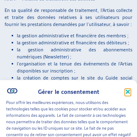
En sa qualité de responsable de traitement, l’Artias collecte
et traite des données relatives à ses utilisateurs pour
fournir les prestations demandées par l’utilisateur, à savoir :
la gestion administrative et financière des membres ;
la gestion administrative et financière des débiteurs ;
la gestion administrative des abonnements
numériques (Newsletter) ;
l’organisation et la tenue des événements de l’Artias
disponibles sur inscription ;
la création de comptes sur le site du Guide social
romand ;
Gérer le consentement
la notification automatique des mises à jour des fiches
du Guide social romand ;
Pour offrir les meilleures expériences, nous utilisons des
le traitement et la gestion des demandes effectuées
technologies telles que les cookies pour stocker et/ou accéder aux
par téléphone ou envoyées par courrier postal ou
informations des appareils. Le fait de consentir à ces technologies
électronique ainsi que via les formulaires présents sur
nous permettra de traiter des données telles que le comportement
le site du Guide social romand ;
de navigation ou les ID uniques sur ce site. Le fait de ne pas
l’enregistrement des traces de connexion sur les sites
consentir ou de retirer son consentement peut avoir un effet négatif