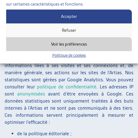
édité par l’Artias ;
sur certaines caractéristiques et fonctions.
la gestion des enquêtes et de sondages ;
Accepter
la réalisation et l’analyse de statistiques ;
l’envoi de newsletters et d’informations liées à nos
Refuser
activités ;
les opérations de prospection.
Voir les préférences
Politique de cookies
L’utilisateur accepte le fait que l’Artias collecte et analyse les
informations liées à ses visites et ses connexions et, de
manière générale, ses actions sur les sites de l’Artias. Nos
statistiques sont gérées par Google Analytics. Vous pouvez
consulter leur
politique de confidentialité
. Les adresses IP
sont
anonymisées
avant d’être envoyées à Google. Ces
données statistiques sont uniquement traitées à des buts
internes à l’Artias et ne sont pas communiqués à des tiers.
Ces informations servent principalement à mesurer et
optimiser l’efficacité :
de la politique éditoriale ;