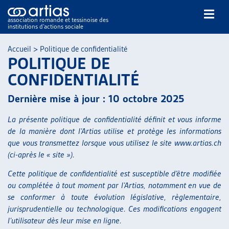
association romande et tessinoise des
institutions d’actions sociale
Rechercher
Accueil
>
Politique de confidentialité
POLITIQUE DE
CONFIDENTIALITÉ
Dernière mise à jour : 10 octobre 2025
La présente politique de confidentialité définit et vous informe
NOS PUBLICATIONS
de la manière dont l’Artias utilise et protège les informations
ARTICLES
que vous transmettez lorsque vous utilisez le site www.artias.ch
DOSSIERS DU MOIS
(ci-après le « site »).
VEILLE
Cette politique de confidentialité est susceptible d’être modifiée
RESSOURCES
ou complétée à tout moment par l’Artias, notamment en vue de
THÉMATIQUES
se conformer à toute évolution législative, règlementaire,
jurisprudentielle ou technologique. Ces modifications engagent
GUIDE SOCIAL ROMAND
l’utilisateur dès leur mise en ligne.
AUTRES