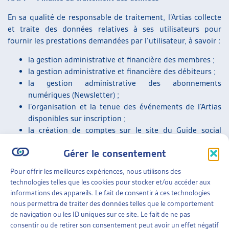
En sa qualité de responsable de traitement, l’Artias collecte
et traite des données relatives à ses utilisateurs pour
fournir les prestations demandées par l’utilisateur, à savoir :
la gestion administrative et financière des membres ;
la gestion administrative et financière des débiteurs ;
la gestion administrative des abonnements
numériques (Newsletter) ;
l’organisation et la tenue des événements de l’Artias
disponibles sur inscription ;
la création de comptes sur le site du Guide social
romand ;
Gérer le consentement
la notification automatique des mises à jour des fiches
du Guide social romand ;
Pour offrir les meilleures expériences, nous utilisons des
le traitement et la gestion des demandes effectuées
technologies telles que les cookies pour stocker et/ou accéder aux
par téléphone ou envoyées par courrier postal ou
informations des appareils. Le fait de consentir à ces technologies
électronique ainsi que via les formulaires présents sur
nous permettra de traiter des données telles que le comportement
le site du Guide social romand ;
de navigation ou les ID uniques sur ce site. Le fait de ne pas
l’enregistrement des traces de connexion sur les sites
consentir ou de retirer son consentement peut avoir un effet négatif