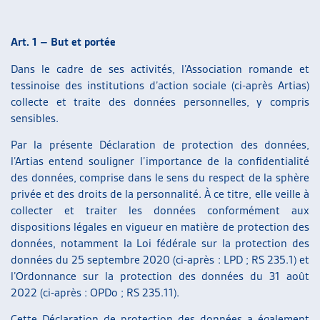
ARTIAS
L’ASSOCIATION
Art. 1 – But et portée
PROJETS ET ACTIVITÉS
JOURNÉES D’AUTOMNE
Dans le cadre de ses activités, l’Association romande et
tessinoise des institutions d’action sociale (ci-après Artias)
collecte et traite des données personnelles, y compris
sensibles.
Par la présente Déclaration de protection des données,
l’Artias entend souligner l’importance de la confidentialité
des données, comprise dans le sens du respect de la sphère
privée et des droits de la personnalité. À ce titre, elle veille à
collecter et traiter les données conformément aux
dispositions légales en vigueur en matière de protection des
données, notamment la Loi fédérale sur la protection des
données du 25 septembre 2020 (ci-après : LPD ; RS 235.1) et
l’Ordonnance sur la protection des données du 31 août
2022 (ci-après : OPDo ; RS 235.11).
Cette Déclaration de protection des données a également