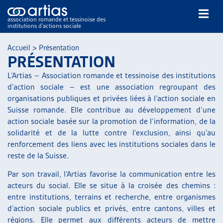
association romande et tessinoise des
institutions d’actions sociale
Rechercher
Accueil
>
Présentation
PRÉSENTATION
L’Artias – Association romande et tessinoise des institutions
d’action sociale – est une association regroupant des
organisations publiques et privées liées à l’action sociale en
Suisse romande. Elle contribue au développement d’une
action sociale basée sur la promotion de l’information, de la
NOS PUBLICATIONS
solidarité et de la lutte contre l’exclusion, ainsi qu’au
ARTICLES
renforcement des liens avec les institutions sociales dans le
DOSSIERS DU MOIS
reste de la Suisse.
VEILLE
Par son travail, l’Artias favorise la communication entre les
RESSOURCES
acteurs du social. Elle se situe à la croisée des chemins :
THÉMATIQUES
entre institutions, terrains et recherche, entre organismes
GUIDE SOCIAL ROMAND
d’action sociale publics et privés, entre cantons, villes et
AUTRES
régions. Elle permet aux différents acteurs de mettre