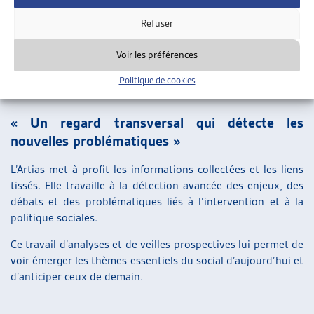
peuvent partager leurs diverses expériences et idées. Elle
maintient également des liens privilégiés avec le reste de la
Refuser
Suisse, notamment grâce à sa participation active à la CSIAS.
Voir les préférences
Politique de cookies
TRAVAIL PROSPECTIF
« Un regard transversal qui détecte les
nouvelles problématiques »
L’Artias met à profit les informations collectées et les liens
tissés. Elle travaille à la détection avancée des enjeux, des
débats et des problématiques liés à l’intervention et à la
politique sociales.
Ce travail d’analyses et de veilles prospectives lui permet de
voir émerger les thèmes essentiels du social d’aujourd’hui et
d’anticiper ceux de demain.