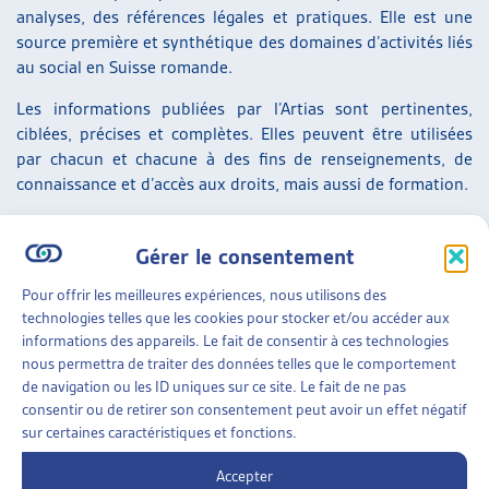
analyses, des références légales et pratiques. Elle est une
source première et synthétique des domaines d’activités liés
au social en Suisse romande.
Les informations publiées par l’Artias sont pertinentes,
ciblées, précises et complètes. Elles peuvent être utilisées
par chacun et chacune à des fins de renseignements, de
connaissance et d’accès aux droits, mais aussi de formation.
Gérer le consentement
RÉSEAU
Pour offrir les meilleures expériences, nous utilisons des
« Un espace intercantonal à la croisée des
technologies telles que les cookies pour stocker et/ou accéder aux
informations des appareils. Le fait de consentir à ces technologies
chemins »
nous permettra de traiter des données telles que le comportement
de navigation ou les ID uniques sur ce site. Le fait de ne pas
L’Artias est une organisation romande qui tisse des liens
consentir ou de retirer son consentement peut avoir un effet négatif
entre une multitude d’acteurs sociaux. Elle est un lieu
sur certaines caractéristiques et fonctions.
d’échange intercantonal permanent et institutionnel pour
les professionnel-le-s du social, au sein duquel ils et elles
Accepter