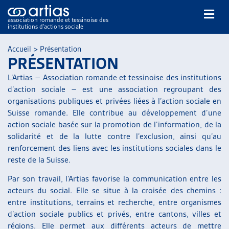
association romande et tessinoise des
institutions d’actions sociale
Rechercher
Accueil
>
Présentation
PRÉSENTATION
L’Artias – Association romande et tessinoise des institutions
d’action sociale – est une association regroupant des
organisations publiques et privées liées à l’action sociale en
Suisse romande. Elle contribue au développement d’une
action sociale basée sur la promotion de l’information, de la
NOS PUBLICATIONS
solidarité et de la lutte contre l’exclusion, ainsi qu’au
ARTICLES
renforcement des liens avec les institutions sociales dans le
DOSSIERS DU MOIS
reste de la Suisse.
VEILLE
Par son travail, l’Artias favorise la communication entre les
RESSOURCES
acteurs du social. Elle se situe à la croisée des chemins :
THÉMATIQUES
entre institutions, terrains et recherche, entre organismes
GUIDE SOCIAL ROMAND
d’action sociale publics et privés, entre cantons, villes et
AUTRES
régions. Elle permet aux différents acteurs de mettre