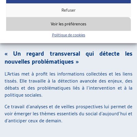
peuvent partager leurs diverses expériences et idées. Elle
maintient également des liens privilégiés avec le reste de la
Refuser
Suisse, notamment grâce à sa participation active à la CSIAS.
Voir les préférences
Politique de cookies
TRAVAIL PROSPECTIF
« Un regard transversal qui détecte les
nouvelles problématiques »
L’Artias met à profit les informations collectées et les liens
tissés. Elle travaille à la détection avancée des enjeux, des
débats et des problématiques liés à l’intervention et à la
politique sociales.
Ce travail d’analyses et de veilles prospectives lui permet de
voir émerger les thèmes essentiels du social d’aujourd’hui et
d’anticiper ceux de demain.