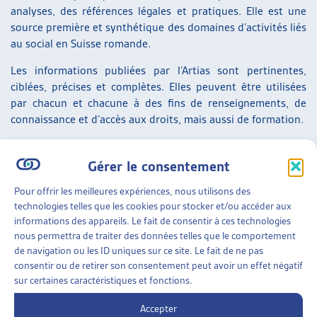
analyses, des références légales et pratiques. Elle est une
source première et synthétique des domaines d’activités liés
au social en Suisse romande.
Les informations publiées par l’Artias sont pertinentes,
ciblées, précises et complètes. Elles peuvent être utilisées
par chacun et chacune à des fins de renseignements, de
connaissance et d’accès aux droits, mais aussi de formation.
Gérer le consentement
RÉSEAU
Pour offrir les meilleures expériences, nous utilisons des
« Un espace intercantonal à la croisée des
technologies telles que les cookies pour stocker et/ou accéder aux
informations des appareils. Le fait de consentir à ces technologies
chemins »
nous permettra de traiter des données telles que le comportement
de navigation ou les ID uniques sur ce site. Le fait de ne pas
L’Artias est une organisation romande qui tisse des liens
consentir ou de retirer son consentement peut avoir un effet négatif
entre une multitude d’acteurs sociaux. Elle est un lieu
sur certaines caractéristiques et fonctions.
d’échange intercantonal permanent et institutionnel pour
les professionnel-le-s du social, au sein duquel ils et elles
Accepter