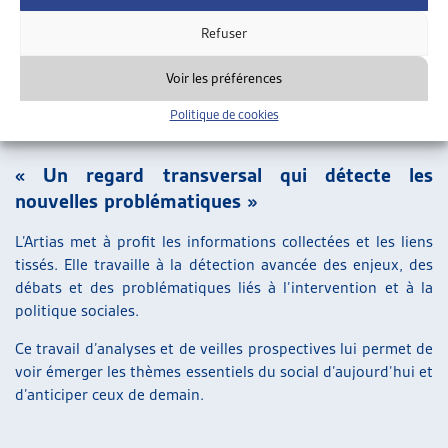
peuvent partager leurs diverses expériences et idées. Elle
maintient également des liens privilégiés avec le reste de la
Refuser
Suisse, notamment grâce à sa participation active à la CSIAS.
Voir les préférences
Politique de cookies
TRAVAIL PROSPECTIF
« Un regard transversal qui détecte les
nouvelles problématiques »
L’Artias met à profit les informations collectées et les liens
tissés. Elle travaille à la détection avancée des enjeux, des
débats et des problématiques liés à l’intervention et à la
politique sociales.
Ce travail d’analyses et de veilles prospectives lui permet de
voir émerger les thèmes essentiels du social d’aujourd’hui et
d’anticiper ceux de demain.