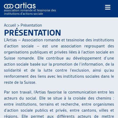
association romande et tessinoise des
institutions d’actions sociale
Rechercher
Accueil
>
Présentation
PRÉSENTATION
L’Artias – Association romande et tessinoise des institutions
d’action sociale – est une association regroupant des
organisations publiques et privées liées à l’action sociale en
Suisse romande. Elle contribue au développement d’une
action sociale basée sur la promotion de l’information, de la
NOS PUBLICATIONS
solidarité et de la lutte contre l’exclusion, ainsi qu’au
ARTICLES
renforcement des liens avec les institutions sociales dans le
DOSSIERS DU MOIS
reste de la Suisse.
VEILLE
Par son travail, l’Artias favorise la communication entre les
RESSOURCES
acteurs du social. Elle se situe à la croisée des chemins :
THÉMATIQUES
entre institutions, terrains et recherche, entre organismes
GUIDE SOCIAL ROMAND
d’action sociale publics et privés, entre cantons, villes et
AUTRES
régions. Elle permet aux différents acteurs de mettre