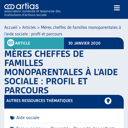
association romande et tessinoise des
institutions d’actions sociale
Rechercher
Accueil
>
Articles
>
Mères cheffes de familles monoparentales à
l’aide sociale : profil et parcours
ARTICLE
30 JANVIER 2020
MÈRES CHEFFES DE
FAMILLES
MONOPARENTALES À L’AIDE
NOS PUBLICATIONS
SOCIALE : PROFIL ET
ARTICLES
DOSSIERS DU MOIS
PARCOURS
VEILLE
AUTRES RESSOURCES THÉMATIQUES
RESSOURCES
THÉMATIQUES
GUIDE SOCIAL ROMAND
Aide sociale
AUTRES