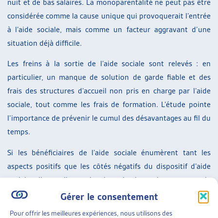
nuit et de bas salaires. La monoparentalité ne peut pas être
considérée comme la cause unique qui provoquerait l’entrée
à l’aide sociale, mais comme un facteur aggravant d’une
situation déjà difficile.
Les freins à la sortie de l’aide sociale sont relevés : en
particulier, un manque de solution de garde fiable et des
frais des structures d’accueil non pris en charge par l’aide
sociale, tout comme les frais de formation. L’étude pointe
l’importance de prévenir le cumul des désavantages au fil du
temps.
Si les bénéficiaires de l’aide sociale énumèrent tant les
aspects positifs que les côtés négatifs du dispositif d’aide
sociale, elles soulignent la stigmatisation qui accompagne le
fait de percevoir de l’aide sociale économique, notamment
Gérer le consentement
dans les rapports avec l’école. Elles aimeraient qu’existent
Pour offrir les meilleures expériences, nous utilisons des