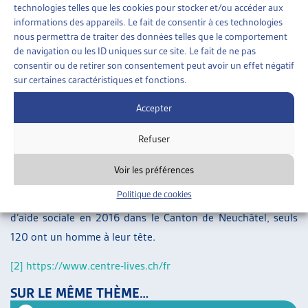
des occasions de rencontres et d’échanges entre
technologies telles que les cookies pour stocker et/ou accéder aux
bénéficiaires et que les transports soient payés. Des
informations des appareils. Le fait de consentir à ces technologies
nous permettra de traiter des données telles que le comportement
mesures de ce type contribueraient à éviter l’isolement et
de navigation ou les ID uniques sur ce site. Le fait de ne pas
les conséquences néfastes sur la santé psychique.
consentir ou de retirer son consentement peut avoir un effet négatif
sur certaines caractéristiques et fonctions.
Le rapport :
cliquez ici
Accepter
Le projet « monoparentalité » du pôle de recherche LIVEs :
cliquez ici
Refuser
Voir les préférences
[1]
Le féminin est de mise dans un domaine où, sur les 1331
Politique de cookies
foyers monoparentaux qui percevaient des prestations
d’aide sociale en 2016 dans le Canton de Neuchâtel, seuls
120 ont un homme à leur tête.
[2]
https://www.centre-lives.c
h
/fr
SUR LE MÊME THÈME…