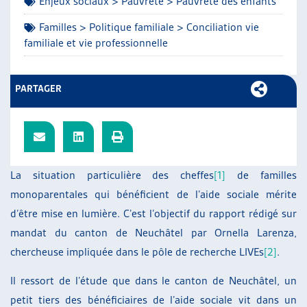
Enjeux sociaux > Pauvreté > Pauvreté des enfants
ARTIAS
Familles > Politique familiale > Conciliation vie
L’ASSOCIATION
familiale et vie professionnelle
PROJETS ET ACTIVITÉS
JOURNÉES D’AUTOMNE
PARTAGER
La situation particulière des cheffes
[1]
de familles
monoparentales qui bénéficient de l’aide sociale mérite
d’être mise en lumière. C’est l’objectif du rapport rédigé sur
mandat du canton de Neuchâtel par Ornella Larenza,
chercheuse impliquée dans le pôle de recherche LIVEs
[2]
.
Il ressort de l’étude que dans le canton de Neuchâtel, un
petit tiers des bénéficiaires de l’aide sociale vit dans un