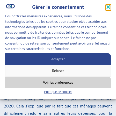
des horaires de travail, soit au chômage. Dans la catégorie
Gérer le consentement
de revenu de 16’000 et plus, ils sont un sixième à se
retrouver dans cette situation.
Pour offrir les meilleures expériences, nous utilisons des
technologies telles que les cookies pour stocker et/ou accéder aux
Des dépenses incompressibles qui dépassent les revenus
informations des appareils. Le fait de consentir à ces technologies
nous permettra de traiter des données telles que le comportement
L’étude du KOF se penche aussi sur l’évolution des dépenses
de navigation ou les ID uniques sur ce site. Le fait de ne pas
consentir ou de retirer son consentement peut avoir un effet négatif
des ménages. Tout d’abord, 50% des ménages indiquent
sur certaines caractéristiques et fonctions.
n’avoir pas moins dépensé que d’habitude. Cela n’empêche
pas une disparité dans les comportements des différents
Accepter
ménages : les ménages aux revenus les plus bas ont
Refuser
dépensé en moyenne 12% de moins et ceux aux revenus les
plus haut 16% de moins.
Voir les préférences
Pour les ménages les plus défavorisés, les dépenses ont
Politique de cookies
dépassé, en moyenne, les revenus pendant toute l’année
2020. Cela s’explique par le fait que ces ménages peuvent
difficilement réduire sans autres leurs dépenses, pour la