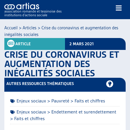
association romande et tessinoise des
institutions d’actions sociale
Rechercher
Accueil
>
Articles
>
Crise du coronavirus et augmentation des
inégalités sociales
ARTICLE
2 MARS 2021
CRISE DU CORONAVIRUS ET
AUGMENTATION DES
INÉGALITÉS SOCIALES
NOS PUBLICATIONS
ARTICLES
AUTRES RESSOURCES THÉMATIQUES
DOSSIERS DU MOIS
VEILLE
Enjeux sociaux > Pauvreté > Faits et chiffres
RESSOURCES
THÉMATIQUES
Enjeux sociaux > Endettement et surendettement
> Faits et chiffres
GUIDE SOCIAL ROMAND
AUTRES