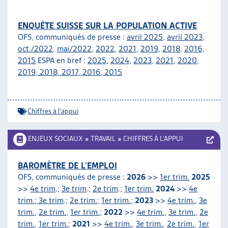
ENQUÊTE SUISSE SUR LA POPULATION ACTIVE
OFS, communiqués de presse :
avril 2025
,
avril 2023
,
oct./2022
,
mai/2022
,
2022
,
2021
,
2019
,
2018
,
2016
,
2015
ESPA en bref :
2025
,
2024
,
2023
,
2021
,
2020
,
2019
,
2018
,
2017
,
2016
,
2015
Chiffres à l'appui
ENJEUX SOCIAUX
»
TRAVAIL
»
CHIFFRES À L’APPUI
BAROMÈTRE DE L’EMPLOI
OFS, communiqués de presse :
2026
>>
1er trim.
2025
>>
4e trim
.;
3e trim
.;
2e trim
.;
1er trim.
2024
>>
4e
trim.; 3e trim
.;
2e trim.
;
1er trim.
;
2023
>>
4e trim.
,
3e
trim.
,
2e trim.
,
1er trim.
;
2022
>>
4e trim.
,
3e trim.
,
2e
trim.
,
1er trim.
;
2021
>>
4e trim.
,
3e trim.
,
2e trim.
,
1er