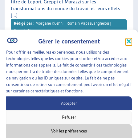
titre de Lepori, Greppi et Marazzi sur les
transformations du monde du travail et leurs effets
[...]
Rédigé par
: Morgane Kuehni | Romain Papaevanghelou |
Romain Descloux
Gérer le consentement
Téléchargement :
Dossier du mois complet
Pour offrir les meilleures expériences, nous utilisons des
technologies telles que les cookies pour stocker et/ou accéder aux
informations des appareils. Le fait de consentir à ces technologies
DOSSIER DU MOIS
• DÉCEMBRE 2025
nous permettra de traiter des données telles que le comportement
de navigation ou les ID uniques sur ce site. Le fait de ne pas
consentir ou de retirer son consentement peut avoir un effet négatif
LE LOGEMENT DE TRANSITION : UNE « CHAMBRE
sur certaines caractéristiques et fonctions.
À SOI » DANS LES INTERSTICES
Offrir aux personnes en situation de précarité
Accepter
résidentielle un refuge et une opportunité de
retrouver une stabilité : C’est la vocation des
Refuser
différents logements de [...]
Rédigé par
: Karine Clerc
Voir les préférences