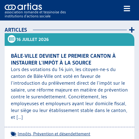
association romande et tessinoise des
institutions d’actions sociale
Rechercher
ARTICLES
16 JUILLET 2026
BÂLE-VILLE DEVIENT LE PREMIER CANTON À
INSTAURER L’IMPÔT À LA SOURCE
Lors des votations du 14 juin, les citoyen-ne-s du
canton de Bâle-Ville ont voté en faveur de
NOS PUBLICATIONS
l’introduction du prélèvement direct de l’impôt sur le
ARTICLES
salaire, une réforme majeure en matière de prévention
DOSSIERS DU MOIS
contre le surendettement. Concrètement, les
VEILLE
employeuses et employeurs ayant leur domicile fiscal,
leur siège ou leur établissement stable dans le canton,
RESSOURCES
et […]
THÉMATIQUES
GUIDE SOCIAL ROMAND
Impôts
,
Prévention et désendettement
AUTRES