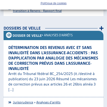
Politique de cookies
Téléchargement :
Dossier du mois complet
Logements de
transition à Renens - Rapport final
DOSSIERS DE VEILLE
•
ANALYSES D'ARRÊTS
DOSSIER DE VEILLE
DÉTERMINATION DES REVENUS AVEC ET SANS
INVALIDITÉ DANS L’ASSURANCE-ACCIDENTS : PAS
D’APPLICATION PAR ANALOGIE DES MÉCANISMES
DE CORRECTION PRÉVUS DANS L’ASSURANCE-
INVALIDITÉ
Arrêt du Tribunal fédéral 8C_254/2025 (it./destiné à
publication) du 23 juin 2026 Résumé Les mécanismes
de correction prévus aux articles 26 et 26bis alinéa 3
[...]
Jurisprudence
»
Analyses d'arrêts