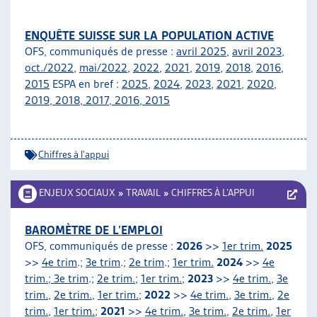
ENQUÊTE SUISSE SUR LA POPULATION ACTIVE
OFS, communiqués de presse :
avril 2025
,
avril 2023
,
oct./2022
,
mai/2022
,
2022
,
2021
,
2019
,
2018
,
2016
,
2015
ESPA en bref :
2025
,
2024
,
2023
,
2021
,
2020
,
2019
,
2018
,
2017
,
2016
,
2015
Chiffres à l'appui
ENJEUX SOCIAUX
»
TRAVAIL
»
CHIFFRES À L’APPUI
BAROMÈTRE DE L’EMPLOI
OFS, communiqués de presse :
2026
>>
1er trim.
2025
>>
4e trim
.;
3e trim
.;
2e trim
.;
1er trim.
2024
>>
4e
trim.; 3e trim
.;
2e trim.
;
1er trim.
;
2023
>>
4e trim.
,
3e
trim.
,
2e trim.
,
1er trim.
;
2022
>>
4e trim.
,
3e trim.
,
2e
trim.
,
1er trim.
;
2021
>>
4e trim.
,
3e trim.
,
2e trim.
,
1er