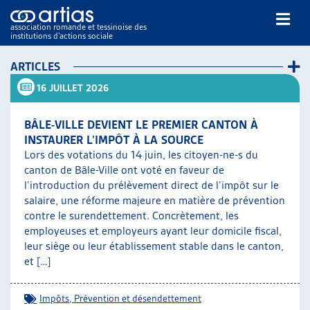
association romande et tessinoise des
institutions d’actions sociale
Rechercher
ARTICLES
16 JUILLET 2026
BÂLE-VILLE DEVIENT LE PREMIER CANTON À
INSTAURER L’IMPÔT À LA SOURCE
Lors des votations du 14 juin, les citoyen-ne-s du
canton de Bâle-Ville ont voté en faveur de
NOS PUBLICATIONS
l’introduction du prélèvement direct de l’impôt sur le
ARTICLES
salaire, une réforme majeure en matière de prévention
DOSSIERS DU MOIS
contre le surendettement. Concrètement, les
VEILLE
employeuses et employeurs ayant leur domicile fiscal,
leur siège ou leur établissement stable dans le canton,
RESSOURCES
et […]
THÉMATIQUES
GUIDE SOCIAL ROMAND
Impôts
,
Prévention et désendettement
AUTRES