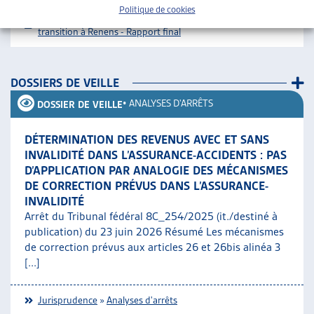
Politique de cookies
Téléchargement :
Dossier du mois complet
Logements de
transition à Renens - Rapport final
DOSSIERS DE VEILLE
•
ANALYSES D'ARRÊTS
DOSSIER DE VEILLE
DÉTERMINATION DES REVENUS AVEC ET SANS
INVALIDITÉ DANS L’ASSURANCE-ACCIDENTS : PAS
D’APPLICATION PAR ANALOGIE DES MÉCANISMES
DE CORRECTION PRÉVUS DANS L’ASSURANCE-
INVALIDITÉ
Arrêt du Tribunal fédéral 8C_254/2025 (it./destiné à
publication) du 23 juin 2026 Résumé Les mécanismes
de correction prévus aux articles 26 et 26bis alinéa 3
[...]
Jurisprudence
»
Analyses d'arrêts