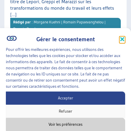
titre de Lepori, Greppi et Marazzi sur les
transformations du monde du travail et leurs effets
[...]
Rédigé par
: Morgane Kuehni | Romain Papaevanghelou |
Romain Descloux
Gérer le consentement
Téléchargement :
Dossier du mois complet
Pour offrir les meilleures expériences, nous utilisons des
technologies telles que les cookies pour stocker et/ou accéder aux
informations des appareils. Le fait de consentir à ces technologies
DOSSIER DU MOIS
• DÉCEMBRE 2025
nous permettra de traiter des données telles que le comportement
de navigation ou les ID uniques sur ce site. Le fait de ne pas
consentir ou de retirer son consentement peut avoir un effet négatif
LE LOGEMENT DE TRANSITION : UNE « CHAMBRE
sur certaines caractéristiques et fonctions.
À SOI » DANS LES INTERSTICES
Offrir aux personnes en situation de précarité
Accepter
résidentielle un refuge et une opportunité de
retrouver une stabilité : C’est la vocation des
Refuser
différents logements de [...]
Rédigé par
: Karine Clerc
Voir les préférences