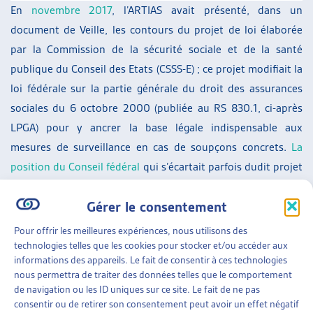
En
novembre 2017
, l’ARTIAS avait présenté, dans un
document de Veille, les contours du projet de loi élaborée
par la Commission de la sécurité sociale et de la santé
publique du Conseil des Etats (CSSS-E) ; ce projet modifiait la
loi fédérale sur la partie générale du droit des assurances
sociales du 6 octobre 2000 (publiée au RS 830.1, ci-après
LPGA) pour y ancrer la base légale indispensable aux
mesures de surveillance en cas de soupçons concrets.
La
position du Conseil fédéral
qui s’écartait parfois dudit projet
avait également été exposée. Cependant, aucune des deux
Gérer le consentement
chambres ne s’était encore prononcée à ce sujet.
Pour offrir les meilleures expériences, nous utilisons des
Une fois les divergences aplanies entre les deux chambres,
technologies telles que les cookies pour stocker et/ou accéder aux
cette révision de la LPGA a été votée le 16 mars 2018. Le
informations des appareils. Le fait de consentir à ces technologies
Conseil fédéral n’a pas été suivi sur plusieurs points. Un
nous permettra de traiter des données telles que le comportement
de navigation ou les ID uniques sur ce site. Le fait de ne pas
référendum est ouvert à son encontre, comme pour toutes
consentir ou de retirer son consentement peut avoir un effet négatif