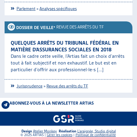
Parlement
»
Analyses spécifiques
•
REVUE DES ARRÊTS DU TF
DOSSIER DE VEILLE
QUELQUES ARRÊTS DU TRIBUNAL FÉDÉRAL EN
MATIÈRE D’ASSURANCES SOCIALES EN 2018
Dans le cadre cette veille, l’Artias fait un choix d’arrêts
tout à fait subjectif et non exhaustif. Le but est en
particulier d’offrir aux professionnel-le-s [...]
Jurisprudence
»
Revue des arrêts du TF
ABONNEZ-VOUS À LA NEWSLETTER ARTIAS
Design
Atelier Monkey
Réalisation
L’araignée, Studio digital
© 2025 ARTIAS |
Gérer les cookies
|
Politique de confidentialité