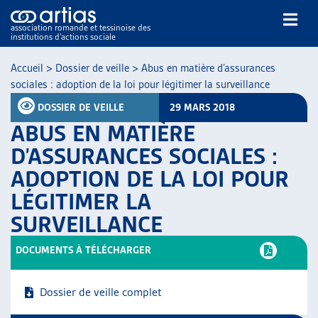
association romande et tessinoise des
institutions d’actions sociale
Rechercher
Accueil
>
Dossier de veille
>
Abus en matière d’assurances
sociales : adoption de la loi pour légitimer la surveillance
DOSSIER DE VEILLE
29 MARS 2018
ABUS EN MATIÈRE
D’ASSURANCES SOCIALES :
ADOPTION DE LA LOI POUR
NOS PUBLICATIONS
LÉGITIMER LA
ARTICLES
DOSSIERS DU MOIS
SURVEILLANCE
VEILLE
DOCUMENTS À TÉLÉCHARGER
RESSOURCES
THÉMATIQUES
GUIDE SOCIAL ROMAND
Dossier de veille complet
AUTRES