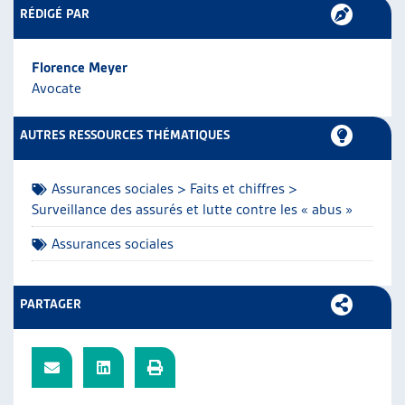
RÉDIGÉ PAR
ARTIAS
L’ASSOCIATION
PROJETS ET ACTIVITÉS
Florence Meyer
JOURNÉES D’AUTOMNE
Avocate
AUTRES RESSOURCES THÉMATIQUES
Assurances sociales > Faits et chiffres >
Surveillance des assurés et lutte contre les « abus »
Assurances sociales
PARTAGER