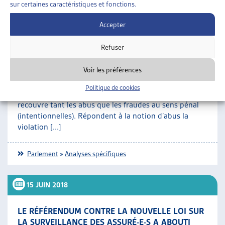
modifications législatives de cette nature.
sur certaines caractéristiques et fonctions.
SUR LE MÊME THÈME…
Accepter
•
ANALYSES SPÉCIFIQUES
DOSSIER DE VEILLE
Refuser
ABUS EN MATIÈRE D’ASSURANCES SOCIALES :
Voir les préférences
BASE LÉGALE EN COURS D’ÉLABORATION POUR
LÉGITIMER LA SURVEILLANCE
Politique de cookies
Résumé La perception indue de prestations sociales
recouvre tant les abus que les fraudes au sens pénal
(intentionnelles). Répondent à la notion d’abus la
violation [...]
Parlement
»
Analyses spécifiques
15 JUIN 2018
LE RÉFÉRENDUM CONTRE LA NOUVELLE LOI SUR
LA SURVEILLANCE DES ASSURÉ-E-S A ABOUTI