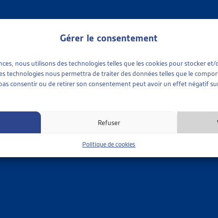
née 2020, nous publions des documents distincts en matière d
Gérer le consentement
 nous avons publié un premier dossier de veille, qui s’est penc
trangers et l’intégration
(LEI).
ences, nous utilisons des technologies telles que les cookies pour stocker e
 ces technologies nous permettra de traiter des données telles que le compo
me partie de la veille consacrée au droit des étrangers contient 
e pas consentir ou de retirer son consentement peut avoir un effet négatif sur
pénale et de l’obtention illicite de prestation d’une assurance socia
siers prolongent les réflexions menées sur le sujet du droit des é
Refuser
ion d’un dossier du mois sur
les incidences de l’aide sociale s
s arrêts 2019 du domaine du droit des étrangers et de la libre-
Politique de cookies
MÊME THÈME…
•
REVUE DES ARRÊTS DU TF
R DE VEILLE
ENCES DE LA PERCEPTION D’AIDE SOCIALE DANS LA LOI SU
S ARRÊTS DU TRIBUNAL FÉDÉRAL RENDUS EN 2020 MIS 