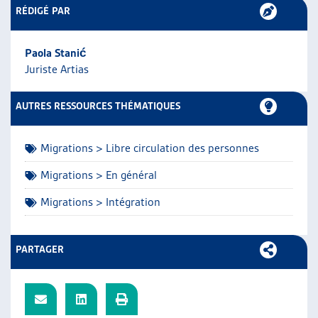
RÉDIGÉ PAR
ARTIAS
L’ASSOCIATION
PROJETS ET ACTIVITÉS
Paola Stanić
JOURNÉES D’AUTOMNE
Juriste Artias
AUTRES RESSOURCES THÉMATIQUES
Migrations > Libre circulation des personnes
Migrations > En général
Migrations > Intégration
PARTAGER