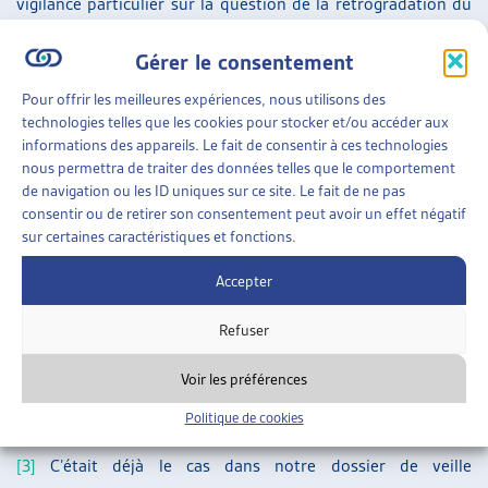
vigilance particulier sur la question de la rétrogradation du
permis C en permis B.
Gérer le consentement
Par cette veille commentée, l’Artias apporte sa contribution
Pour offrir les meilleures expériences, nous utilisons des
à la mise à jour des connaissances des professionnel-le-s de
technologies telles que les cookies pour stocker et/ou accéder aux
l’aide sociale et des personnes intéressées.
informations des appareils. Le fait de consentir à ces technologies
nous permettra de traiter des données telles que le comportement
de navigation ou les ID uniques sur ce site. Le fait de ne pas
consentir ou de retirer son consentement peut avoir un effet négatif
[1]
La rédaction de ce document a été terminée en décembre
sur certaines caractéristiques et fonctions.
2022 et porte sur la jurisprudence de l’année 2021. Au
cours du premier semestre 2023 paraîtra le dossier de veille
Accepter
sur les arrêts de l’année 2022.
Refuser
[2]
Dossier de veille « Révision sur la LEtr : les dispositions
Voir les préférences
concernant l’intégration entrent en vigueur au 1er janvier
2019 », en lien ci-dessous, consulté le 17.12.2022.
Politique de cookies
[3]
C’était déjà le cas dans notre dossier de veille