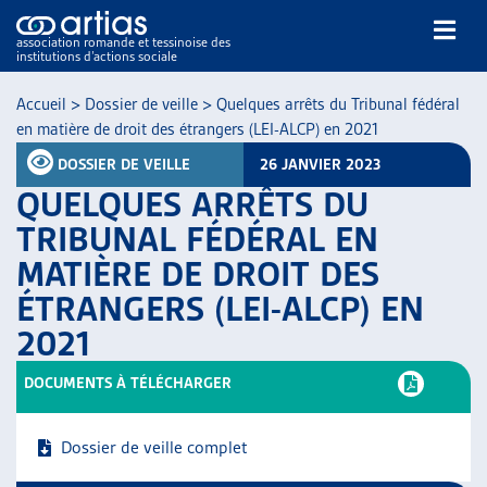
association romande et tessinoise des
institutions d’actions sociale
Rechercher
Accueil
>
Dossier de veille
>
Quelques arrêts du Tribunal fédéral
en matière de droit des étrangers (LEI-ALCP) en 2021
DOSSIER DE VEILLE
26 JANVIER 2023
QUELQUES ARRÊTS DU
TRIBUNAL FÉDÉRAL EN
MATIÈRE DE DROIT DES
NOS PUBLICATIONS
ÉTRANGERS (LEI-ALCP) EN
ARTICLES
DOSSIERS DU MOIS
2021
VEILLE
DOCUMENTS À TÉLÉCHARGER
RESSOURCES
THÉMATIQUES
GUIDE SOCIAL ROMAND
Dossier de veille complet
AUTRES