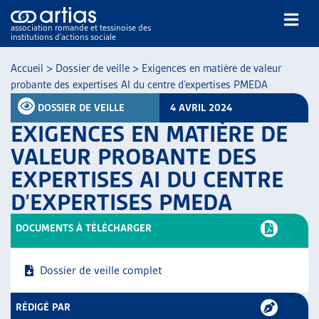
association romande et tessinoise des
institutions d’actions sociale
Rechercher
Accueil
>
Dossier de veille
>
Exigences en matière de valeur
probante des expertises AI du centre d’expertises PMEDA
DOSSIER DE VEILLE
4 AVRIL 2024
EXIGENCES EN MATIÈRE DE
VALEUR PROBANTE DES
EXPERTISES AI DU CENTRE
NOS PUBLICATIONS
D’EXPERTISES PMEDA
ARTICLES
DOSSIERS DU MOIS
DOCUMENTS À TÉLÉCHARGER
VEILLE
RESSOURCES
Dossier de veille complet
THÉMATIQUES
GUIDE SOCIAL ROMAND
RÉDIGÉ PAR
AUTRES