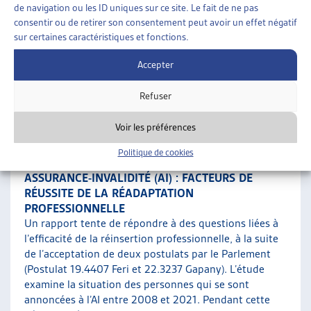
parlementaire 21.498 « Mettre en œuvre le rapport
de navigation ou les ID uniques sur ce site. Le fait de ne pas
d’évaluation relatif aux expertises médicales dans l’Al
consentir ou de retirer son consentement peut avoir un effet négatif
», s’est ouverte. À l’instar de l’initiative parlementaire
sur certaines caractéristiques et fonctions.
mentionnée précédemment, la Commission de la
sécurité sociale et de la […]
Accepter
Refuser
Assurance-invalidité (LAI)
,
Santé
Voir les préférences
20 JANVIER 2025
Politique de cookies
ASSURANCE-INVALIDITÉ (AI) : FACTEURS DE
RÉUSSITE DE LA RÉADAPTATION
PROFESSIONNELLE
Un rapport tente de répondre à des questions liées à
l’efficacité de la réinsertion professionnelle, à la suite
de l’acceptation de deux postulats par le Parlement
(Postulat 19.4407 Feri et 22.3237 Gapany). L’étude
examine la situation des personnes qui se sont
annoncées à l’AI entre 2008 et 2021. Pendant cette