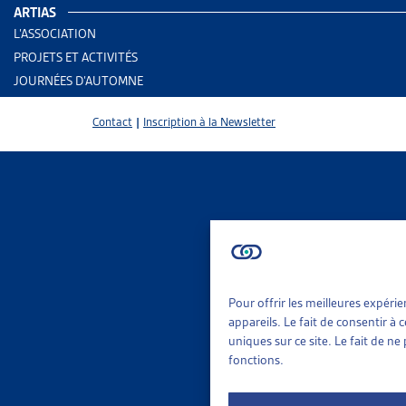
ARTIAS
Aide s
L’ASSOCIATION
PROJETS ET ACTIVITÉS
PARTAGER
JOURNÉES D’AUTOMNE
Contact
|
Inscription à la Newsletter
L’Artias pub
Ce documen
SUR LE 
DOSSIE
Pour offrir les meilleures expéri
appareils. Le fait de consentir à
LISTE D
uniques sur ce site. Le fait de n
L’Artias 
fonctions.
en 2021.
[...]