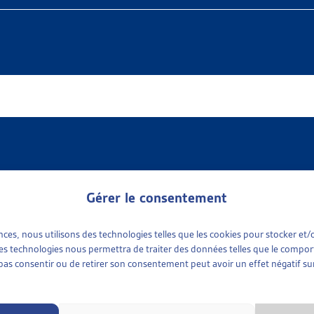
ociale
lie en continu des résumés d’arrêts concernant l’aide sociale.
t compile
seize arrêts
du Tribunal fédéral rendus en 2020.
Gérer le consentement
MÊME THÈME…
•
REVUE DES ARRÊTS DU TF
R DE VEILLE
ences, nous utilisons des technologies telles que les cookies pour stocker e
 ces technologies nous permettra de traiter des données telles que le compo
ES ARRÊTS DU TRIBUNAL FÉDÉRAL EN MATIÈRE D’AIDE SOCI
e pas consentir ou de retirer son consentement peut avoir un effet négatif sur
publie en continu des résumés d’arrêts concernant l’aide sociale.