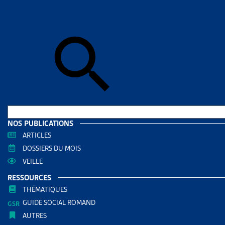
Accueil
>
Dos
DOSSIE
LISTE
MATIÈ
DOCUMENTS
Dossie
NOS PUBLICATIONS
ARTICLES
RÉDIGÉ PAR
DOSSIERS DU MOIS
VEILLE
Paola Sta
RESSOURCES
Juriste Ar
THÉMATIQUES
GUIDE SOCIAL ROMAND
AUTRES RE
AUTRES