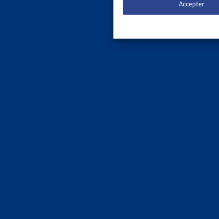
Accepter
Jurispr
DOSSIE
LISTE D
L’Artias 
rendus e
[...]
Jurispr
DOSSIE
QUELQUE
La veille
domaine. L