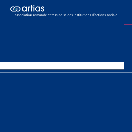
sier de veille
>
Liste des arrêts du Tribunal fédéral en matière d’aide 
association romande et tessinoise des institutions d’actions sociale
R DE VEILLE
1 MARS 2021
 DES ARRÊTS DU TRIBUNAL FÉ
RE D’AIDE SOCIALE EN 2020
 À TÉLÉCHARGER
r de veille complet
nić
tias
SSOURCES THÉMATIQUES