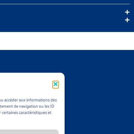
t/ou accéder aux informations des
rtement de navigation ou les ID
ALE EN 2021
 certaines caractéristiques et
 Ce document compile onze arrêts du Tribunal fédéral rendus