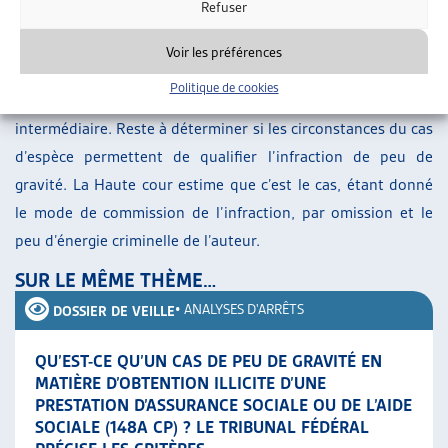
Le Tribunal fédéral rappelle par ailleurs que si l’escroquerie
Refuser
est réalisée, peu importe le montant du délit, c’est cette
Voir les préférences
infraction qui sera retenue.
Politique de cookies
Dans le cas d’espèce, l’infraction se situe en bas de la zone
intermédiaire. Reste à déterminer si les circonstances du cas
d’espèce permettent de qualifier l’infraction de peu de
gravité. La Haute cour estime que c’est le cas, étant donné
le mode de commission de l’infraction, par omission et le
peu d’énergie criminelle de l’auteur.
SUR LE MÊME THÈME…
•
ANALYSES D'ARRÊTS
DOSSIER DE VEILLE
QU’EST-CE QU’UN CAS DE PEU DE GRAVITÉ EN
MATIÈRE D’OBTENTION ILLICITE D’UNE
PRESTATION D’ASSURANCE SOCIALE OU DE L’AIDE
SOCIALE (148A CP) ? LE TRIBUNAL FÉDÉRAL