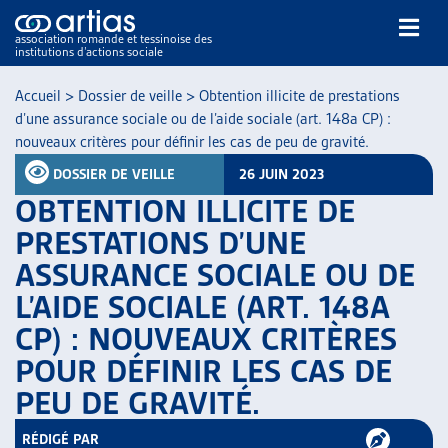
association romande et tessinoise des
institutions d’actions sociale
Rechercher
Accueil
>
Dossier de veille
>
Obtention illicite de prestations
d’une assurance sociale ou de l’aide sociale (art. 148a CP) :
nouveaux critères pour définir les cas de peu de gravité.
DOSSIER DE VEILLE
26 JUIN 2023
OBTENTION ILLICITE DE
PRESTATIONS D’UNE
NOS PUBLICATIONS
ASSURANCE SOCIALE OU DE
ARTICLES
L’AIDE SOCIALE (ART. 148A
DOSSIERS DU MOIS
VEILLE
CP) : NOUVEAUX CRITÈRES
RESSOURCES
POUR DÉFINIR LES CAS DE
THÉMATIQUES
PEU DE GRAVITÉ.
GUIDE SOCIAL ROMAND
AUTRES
RÉDIGÉ PAR