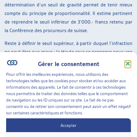
détermination d’un seuil de gravité permet de tenir mieux
compte du principe de proportionnalité. Il estime pertinent
de reprendre le seuil inférieur de 3’000.- francs retenu par
la Conférence des procureurs de suisse.
Reste à définir le seuil supérieur, à partir duquel l’infraction
ne peut être que grave : la Haute cour se prononce pour une
limite de 36’000.- francs, ce qui représentent six mois de
Gérer le consentement
salaire médian (masculin).
Pour offrir les meilleures expériences, nous utilisons des
technologies telles que les cookies pour stocker et/ou accéder aux
Entre le seuil inférieur de 3’000.- francs et celui, supérieur,
informations des appareils. Le fait de consentir à ces technologies
de 35’999.99, la qualification du délit demande un examen
nous permettra de traiter des données telles que le comportement
approfondi et dépend du degré de culpabilité de l’auteur, de
de navigation ou les ID uniques sur ce site. Le fait de ne pas
consentir ou de retirer son consentement peut avoir un effet négatif
ses motifs, de la durée de la commission de l’acte, de
sur certaines caractéristiques et fonctions.
l’énergie criminelle nécessaire pour le réaliser et de
l’ensemble des circonstances de l’infraction.
Accepter