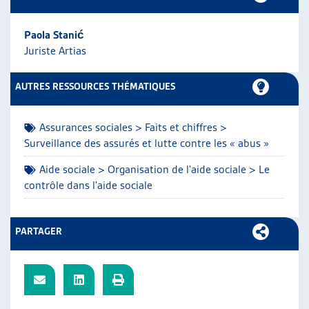
ARTIAS
L’ASSOCIATION
Paola Stanić
PROJETS ET ACTIVITÉS
Juriste Artias
JOURNÉES D’AUTOMNE
AUTRES RESSOURCES THÉMATIQUES
Assurances sociales > Faits et chiffres >
Surveillance des assurés et lutte contre les « abus »
Aide sociale > Organisation de l'aide sociale > Le
contrôle dans l'aide sociale
PARTAGER