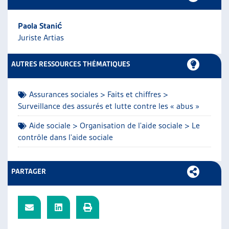
ARTIAS
L’ASSOCIATION
Paola Stanić
PROJETS ET ACTIVITÉS
Juriste Artias
JOURNÉES D’AUTOMNE
AUTRES RESSOURCES THÉMATIQUES
Assurances sociales > Faits et chiffres >
Surveillance des assurés et lutte contre les « abus »
Aide sociale > Organisation de l'aide sociale > Le
contrôle dans l'aide sociale
PARTAGER