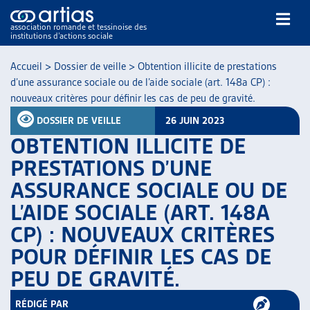
association romande et tessinoise des
institutions d’actions sociale
Rechercher
Accueil
>
Dossier de veille
>
Obtention illicite de prestations
d’une assurance sociale ou de l’aide sociale (art. 148a CP) :
nouveaux critères pour définir les cas de peu de gravité.
DOSSIER DE VEILLE
26 JUIN 2023
OBTENTION ILLICITE DE
PRESTATIONS D’UNE
NOS PUBLICATIONS
ASSURANCE SOCIALE OU DE
ARTICLES
L’AIDE SOCIALE (ART. 148A
DOSSIERS DU MOIS
VEILLE
CP) : NOUVEAUX CRITÈRES
RESSOURCES
POUR DÉFINIR LES CAS DE
THÉMATIQUES
PEU DE GRAVITÉ.
GUIDE SOCIAL ROMAND
AUTRES
RÉDIGÉ PAR