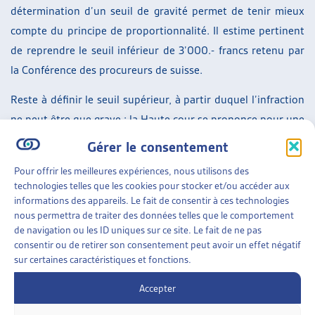
détermination d’un seuil de gravité permet de tenir mieux
compte du principe de proportionnalité. Il estime pertinent
de reprendre le seuil inférieur de 3’000.- francs retenu par
la Conférence des procureurs de suisse.
Reste à définir le seuil supérieur, à partir duquel l’infraction
ne peut être que grave : la Haute cour se prononce pour une
limite de 36’000.- francs, ce qui représentent six mois de
Gérer le consentement
salaire médian (masculin).
Pour offrir les meilleures expériences, nous utilisons des
technologies telles que les cookies pour stocker et/ou accéder aux
Entre le seuil inférieur de 3’000.- francs et celui, supérieur,
informations des appareils. Le fait de consentir à ces technologies
de 35’999.99, la qualification du délit demande un examen
nous permettra de traiter des données telles que le comportement
approfondi et dépend du degré de culpabilité de l’auteur, de
de navigation ou les ID uniques sur ce site. Le fait de ne pas
consentir ou de retirer son consentement peut avoir un effet négatif
ses motifs, de la durée de la commission de l’acte, de
sur certaines caractéristiques et fonctions.
l’énergie criminelle nécessaire pour le réaliser et de
l’ensemble des circonstances de l’infraction.
Accepter