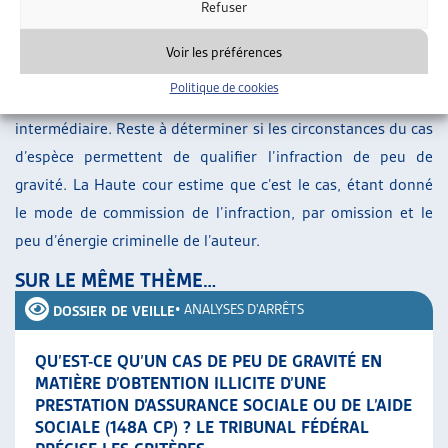
Le Tribunal fédéral rappelle par ailleurs que si l’escroquerie
Refuser
est réalisée, peu importe le montant du délit, c’est cette
Voir les préférences
infraction qui sera retenue.
Politique de cookies
Dans le cas d’espèce, l’infraction se situe en bas de la zone
intermédiaire. Reste à déterminer si les circonstances du cas
d’espèce permettent de qualifier l’infraction de peu de
gravité. La Haute cour estime que c’est le cas, étant donné
le mode de commission de l’infraction, par omission et le
peu d’énergie criminelle de l’auteur.
SUR LE MÊME THÈME…
•
ANALYSES D'ARRÊTS
DOSSIER DE VEILLE
QU’EST-CE QU’UN CAS DE PEU DE GRAVITÉ EN
MATIÈRE D’OBTENTION ILLICITE D’UNE
PRESTATION D’ASSURANCE SOCIALE OU DE L’AIDE
SOCIALE (148A CP) ? LE TRIBUNAL FÉDÉRAL