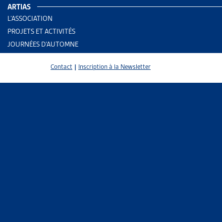
ARTIAS
L’ASSOCIATION
Migrat
PROJETS ET ACTIVITÉS
Migrat
JOURNÉES D’AUTOMNE
Migrat
Contact
|
Inscription à la Newsletter
PARTAGER
L’Artias pu
développemen
dans le doma
La présente 
familles, qu