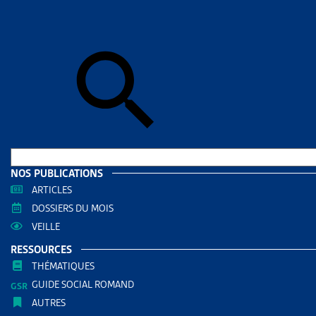
Accueil
>
Dos
DOSSIE
QUEL
MATIÈ
EN 2
DOCUMENTS
NOS PUBLICATIONS
Dossie
ARTICLES
DOSSIERS DU MOIS
RÉDIGÉ PAR
VEILLE
RESSOURCES
Paola Sta
THÉMATIQUES
Juriste Ar
GUIDE SOCIAL ROMAND
AUTRES
AUTRES RE