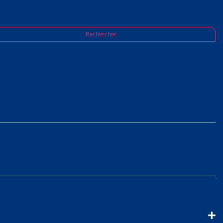
t des étrangers (LEI-ALCP) en 2022
Rechercher
DÉRAL EN
LEI-ALCP)