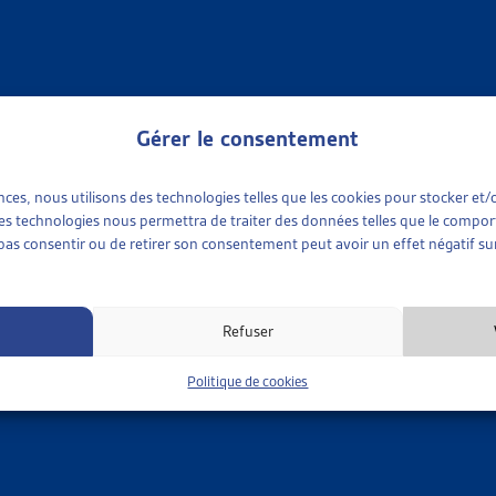
blissement C et illustrent l’affaiblissement de ce statut depuis
la
suivants sont abordés :
radation du permis d’établissement (C) en autorisation de séjour 
Gérer le consentement
pement familial;
tion de prestations complémentaires et révocation du permis.
ences, nous utilisons des technologies telles que les cookies pour stocker e
MÊME THÈME…
 ces technologies nous permettra de traiter des données telles que le compo
•
ANALYSES SPÉCIFIQUES
e pas consentir ou de retirer son consentement peut avoir un effet négatif sur
R DE VEILLE
N SUR LA LOI FÉDÉRALE SUR LES ÉTRANGERS: LES DISPO
 AU 1ER JANVIER 2019
Refuser
sitions de la Loi fédérale sur les étrangers (LEtr) relatives à l’in
à l’admission, au séjour et [...]
Politique de cookies
ent
»
Analyses spécifiques