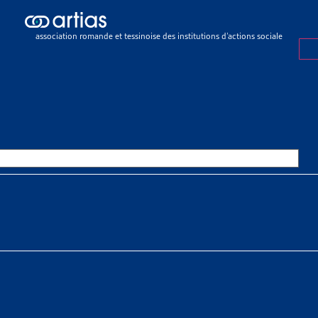
sier de veille
>
Quelques arrêts du Tribunal fédéral en matière de droi
association romande et tessinoise des institutions d’actions sociale
R DE VEILLE
26 JUIN 2023
QUES ARRÊTS DU TRIBUNAL FÉ
RE DE DROIT DES ÉTRANGERS (
022
 À TÉLÉCHARGER
r de veille complet
nić
tias
SSOURCES THÉMATIQUES