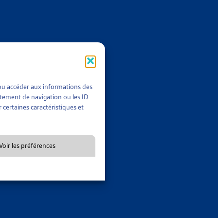
er
 révision de la LEI entrée en vigueur au 1
janvier 2019.
(B);
t/ou accéder aux informations des
rtement de navigation ou les ID
 certaines caractéristiques et
SITIONS CONCERNANT L’INTÉGRATION ENTRENT EN
Voir les préférences
tégration ainsi que les modifications des ordonnances