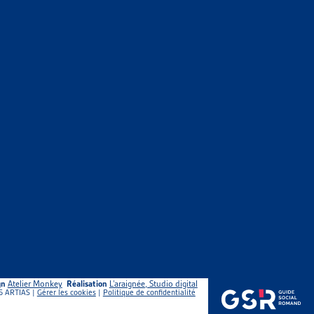
R LES ÉTRANGERS ET L’INTÉGRATION (LEI) :
EN CONTEXTE
 base sur une revue générale des arrêts portant sur ce
LA LEI
ement, les révisions successives ont durci les conséquences
gn
Atelier Monkey
Réalisation
L’araignée, Studio digital
5 ARTIAS |
Gérer les cookies
|
Politique de confidentialité