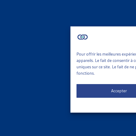
permis d’éta
Les thèmes 
Rétrog
Regrou
Percep
Pour offrir les meilleures expéri
SUR LE 
appareils. Le fait de consentir à
uniques sur ce site. Le fait de n
DOSSIE
fonctions.
RÉVISIO
VIGUEUR
Accepter
Les dispo
relatives 
Parlem