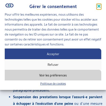
l’assuré perçoit une prestation à laquelle il n’a pas
Gérer le consentement
droit.
Pour offrir les meilleures expériences, nous utilisons des
Levée de l’effet suspensif lors d’oppositions ou de
technologies telles que les cookies pour stocker et/ou accéder aux
recours (art. 49 al.5 et 52 al.4 LPGA).
Hormis pour les
informations des appareils. Le fait de consentir à ces technologies
nous permettra de traiter des données telles que le comportement
décisions ordonnant la restitution de prestations
de navigation ou les ID uniques sur ce site. Le fait de ne pas
versées indûment, l’assureur pourra priver une
consentir ou de retirer son consentement peut avoir un effet négatif
opposition ou un recours de l’effet suspensif. Cela
sur certaines caractéristiques et fonctions.
signifie que dans ces cas de figure, l’opposition ou le
Accepter
recours ne prolonge plus le versement de la prestation
jusqu’à l’obtention d’un jugement entré en force, sous
Refuser
réserve d’une restitution de l’effet suspensif par le
Voir les préférences
tribunal. Cette disposition permet de rendre effective
la suspension à titre provisionnel mentionnée dans le
Politique de cookies
paragraphe précédent.
Suspension des prestations lorsque l’assuré-e parvient
à échapper à l’exécution d’une peine
ou d’une mesure