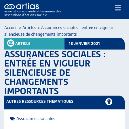
association romande et tessinoise des
institutions d’actions sociale
Rechercher
Accueil
>
Articles
>
Assurances sociales : entrée en vigueur
silencieuse de changements importants
ARTICLE
18 JANVIER 2021
ASSURANCES SOCIALES :
ENTRÉE EN VIGUEUR
SILENCIEUSE DE
NOS PUBLICATIONS
CHANGEMENTS
ARTICLES
DOSSIERS DU MOIS
IMPORTANTS
VEILLE
AUTRES RESSOURCES THÉMATIQUES
RESSOURCES
THÉMATIQUES
GUIDE SOCIAL ROMAND
Assurances sociales
AUTRES