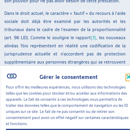
son pouvoir pour ne pas avoir besoin de cette prestation.
Dans le droit actuel, le caractère « fautif » du recours à l’aide
sociale doit déjà être examiné par les autorités et les
tribunaux dans le cadre de l’examen de la proportionnalité
(art. 96 LEI). Comme le souligne le rapport
[3]
, les nouveaux
alinéas 1bis représentent en réalité une codification de la
jurisprudence actuelle et n’accordent pas de protection
supplémentaire aux personnes étrangères qui se retrouvent
à l’aide sociale.
Gérer le consentement
Rappelons que l’initiative parlementaire « La pauvreté n’est
Pour offrir les meilleures expériences, nous utilisons des technologies
pas un crime » visait à atténuer les conséquences de la
telles que les cookies pour stocker et/ou accéder aux informations des
perception d’aide sociale pour les personnes de nationalité
appareils. Le fait de consentir à ces technologies nous permettra de
traiter des données telles que le comportement de navigation ou les ID
étrangère résidant depuis longtemps en Suisse. Elle
uniques sur ce site. Le fait de ne pas consentir ou de retirer son
er
souhaitait corriger une disposition en vigueur au 1
janvier
consentement peut avoir un effet négatif sur certaines caractéristiques
2019 qui a aboli la protection contre la révocation des
et fonctions.