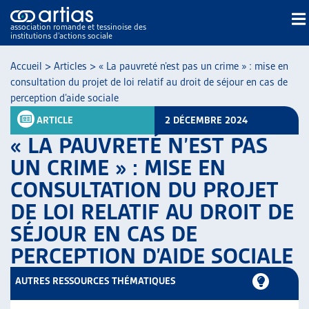
association romande et tessinoise des
institutions d’actions sociale
Rechercher
Accueil
>
Articles
>
« La pauvreté n’est pas un crime » : mise en
consultation du projet de loi relatif au droit de séjour en cas de
perception d’aide sociale
ARTICLE
2 DÉCEMBRE 2024
« LA PAUVRETÉ N’EST PAS
UN CRIME » : MISE EN
NOS PUBLICATIONS
CONSULTATION DU PROJET
ARTICLES
DE LOI RELATIF AU DROIT DE
DOSSIERS DU MOIS
VEILLE
SÉJOUR EN CAS DE
RESSOURCES
PERCEPTION D’AIDE SOCIALE
THÉMATIQUES
AUTRES RESSOURCES THÉMATIQUES
GUIDE SOCIAL ROMAND
AUTRES