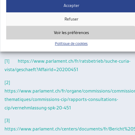
permis d’établissement C pour perception d’aide sociale de
Accepter
personnes qui résidaient de manière légale et ininterrompue
en Suisse depuis quinze ans et plus.
Refuser
La consultation dure jusqu’au 14 mars 2025.
Lien vers le
Voir les préférences
communiqué de presse.
Politique de cookies
[1]
https://www.parlament.ch/fr/ratsbetrieb/suche-curia-
vista/geschaeft?AffairId=20200451
[2]
https://www.parlament.ch/fr/organe/commissions/commissio
thematiques/commissions-cip/rapports-consultations-
cip/vernehmlassung-spk-20-451
[3]
https://www.parlament.ch/centers/documents/fr/Bericht%20