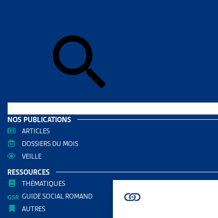
Accueil
>
Act
centre d’exp
ACTUAL
VEILL
EXIG
PROB
D’EX
NOS PUBLICATIONS
PARTAGER
ARTICLES
DOSSIERS DU MOIS
VEILLE
RESSOURCES
À la suite d
THÉMATIQUES
fédéral a j
GUIDE SOCIAL ROMAND
AUTRES
ordonnées d