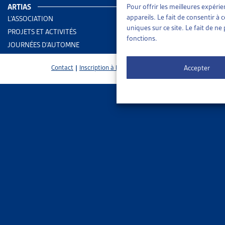
PMEDA suffi
ARTIAS
Pour offrir les meilleures expéri
appareils. Le fait de consentir à
L’ASSOCIATION
uniques sur ce site. Le fait de n
PROJETS ET ACTIVITÉS
fonctions.
JOURNÉES D’AUTOMNE
Accepter
Contact
|
Inscription à la Newsletter