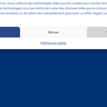
sent déjà à ordonner une nouvelle expertise de la personne assu
ences, nous utilisons des technologies telles que les cookies pour stocker e
 ces technologies nous permettra de traiter des données telles que le compo
e pas consentir ou de retirer son consentement peut avoir un effet négatif sur
Refuser
Politique de cookies