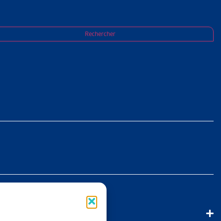
ière de valeur probante des expertises AI du
Rechercher
T :
ENTRE
 pluridisciplinaires au centre d’expertises PMEDA, le Tribunal
ppréciation de la valeur probante des expertises PMEDA déjà
bles quant à la fiabilité et à la pertinence d’une expertise