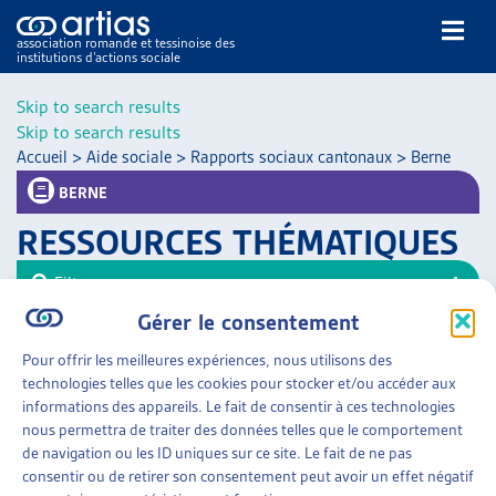
association romande et tessinoise des
institutions d’actions sociale
Rechercher
Skip to search results
Skip to search results
Accueil
>
Aide sociale
>
Rapports sociaux cantonaux
>
Berne
BERNE
RESSOURCES THÉMATIQUES
NOS PUBLICATIONS
Filtrer
ARTICLES
Gérer le consentement
Trier
DOSSIERS DU MOIS
Pour offrir les meilleures expériences, nous utilisons des
VEILLE
AIDE SOCIALE
»
RAPPORTS SOCIAUX CANTONAUX
technologies telles que les cookies pour stocker et/ou accéder aux
»
BERNE
RESSOURCES
informations des appareils. Le fait de consentir à ces technologies
THÉMATIQUES
nous permettra de traiter des données telles que le comportement
RAPPORTS SOCIAUX
GUIDE SOCIAL ROMAND
de navigation ou les ID uniques sur ce site. Le fait de ne pas
Canton de Berne, dès 2008
consentir ou de retirer son consentement peut avoir un effet négatif
AUTRES