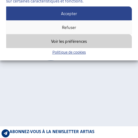
sur certaines caractéristiques et fonctions.
ARTIAS
Berne
L’ASSOCIATION
Accepter
PROJETS ET ACTIVITÉS
Refuser
JOURNÉES D’AUTOMNE
Voir les préférences
Politique de cookies
ABONNEZ-VOUS À LA NEWSLETTER ARTIAS