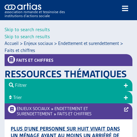
association romande et tessinoise des
institutions d’actions sociale
Rechercher
Skip to search results
Skip to search results
Accueil
>
Enjeux sociaux
>
Endettement et surendettement
>
Faits et chiffres
FAITS ET CHIFFRES
RESSOURCES THÉMATIQUES
NOS PUBLICATIONS
ARTICLES
Filtrer
DOSSIERS DU MOIS
Trier
VEILLE
ENJEUX SOCIAUX
»
ENDETTEMENT ET
RESSOURCES
SURENDETTEMENT
»
FAITS ET CHIFFRES
THÉMATIQUES
GUIDE SOCIAL ROMAND
PLUS D’UNE PERSONNE SUR HUIT VIVAIT DANS
AUTRES
UN MÉNAGE AYANT AU MOINS UN ARRIÉRÉ DE