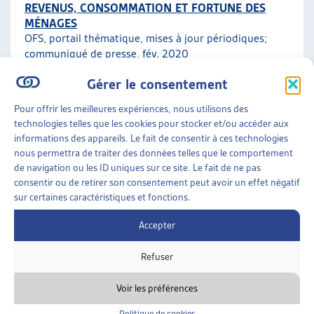
REVENUS, CONSOMMATION ET FORTUNE DES
MÉNAGES
OFS, portail thématique, mises à jour périodiques;
communiqué de presse
, fév. 2020
Gérer le consentement
Faits et chiffres
Pour offrir les meilleures expériences, nous utilisons des
technologies telles que les cookies pour stocker et/ou accéder aux
ENJEUX SOCIAUX
»
ENDETTEMENT ET
informations des appareils. Le fait de consentir à ces technologies
SURENDETTEMENT
»
FAITS ET CHIFFRES
nous permettra de traiter des données telles que le comportement
de navigation ou les ID uniques sur ce site. Le fait de ne pas
ENDETTEMENT DES MÉNAGES PRIVÉS ET
consentir ou de retirer son consentement peut avoir un effet négatif
RAPPORT À L’ARGENT
sur certaines caractéristiques et fonctions.
OFS, données à jour
Accepter
Faits et chiffres
Refuser
Voir les préférences
Politique de cookies