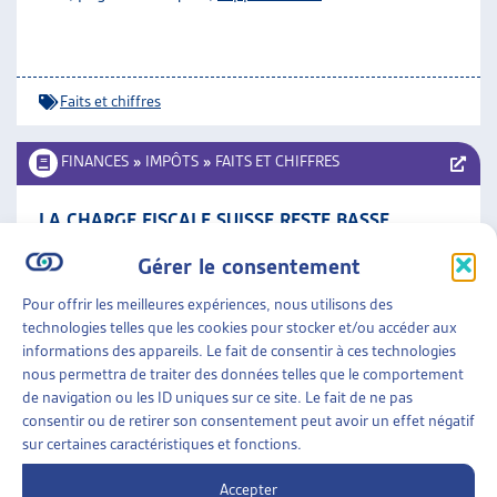
Faits et chiffres
FINANCES
»
IMPÔTS
»
FAITS ET CHIFFRES
LA CHARGE FISCALE SUISSE RESTE BASSE
Département fédéral des finances, déc 10
Gérer le consentement
Faits et chiffres
Pour offrir les meilleures expériences, nous utilisons des
technologies telles que les cookies pour stocker et/ou accéder aux
informations des appareils. Le fait de consentir à ces technologies
FINANCES
»
IMPÔTS
»
FAITS ET CHIFFRES
nous permettra de traiter des données telles que le comportement
de navigation ou les ID uniques sur ce site. Le fait de ne pas
EN SUISSE, LA CHARGE FISCALE RESTE FAIBLE
consentir ou de retirer son consentement peut avoir un effet négatif
sur certaines caractéristiques et fonctions.
Département fédéral des finances, nov 09
Accepter