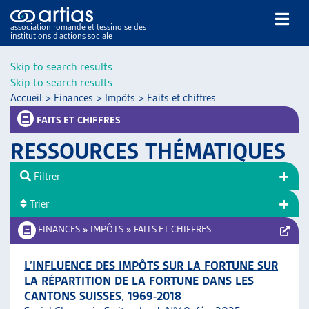
association romande et tessinoise des
institutions d’actions sociale
Rechercher
Skip to search results
Skip to search results
Accueil
>
Finances
>
Impôts
>
Faits et chiffres
FAITS ET CHIFFRES
RESSOURCES THÉMATIQUES
NOS PUBLICATIONS
Filtrer
ARTICLES
Trier
DOSSIERS DU MOIS
VEILLE
FINANCES
»
IMPÔTS
»
FAITS ET CHIFFRES
RESSOURCES
THÉMATIQUES
L’INFLUENCE DES IMPÔTS SUR LA FORTUNE SUR
LA RÉPARTITION DE LA FORTUNE DANS LES
GUIDE SOCIAL ROMAND
CANTONS SUISSES, 1969-2018
AUTRES