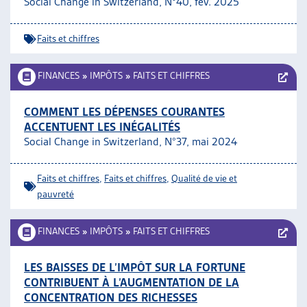
Social Change in Switzerland, N°40, fév. 2025
ARTIAS
L’ASSOCIATION
Faits et chiffres
PROJETS ET ACTIVITÉS
JOURNÉES D’AUTOMNE
FINANCES
»
IMPÔTS
»
FAITS ET CHIFFRES
COMMENT LES DÉPENSES COURANTES
ACCENTUENT LES INÉGALITÉS
Social Change in Switzerland, N°37, mai 2024
Faits et chiffres
,
Faits et chiffres
,
Qualité de vie et
pauvreté
FINANCES
»
IMPÔTS
»
FAITS ET CHIFFRES
LES BAISSES DE L’IMPÔT SUR LA FORTUNE
CONTRIBUENT À L’AUGMENTATION DE LA
CONCENTRATION DES RICHESSES