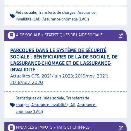
Aide sociale
,
Transferts de charges
,
Assurance-
invalidité (LAI)
,
Assurance-chômage (LACI)
AIDE SOCIALE
»
STATISTIQUES DE L’AIDE SOCIALE
PARCOURS DANS LE SYSTÈME DE SÉCURITÉ
SOCIALE : BÉNÉFICIAIRES DE L’AIDE SOCIALE, DE
L’ASSURANCE-CHÔMAGE ET DE L’ASSURANCE-
INVALIDITÉ
Actualités OFS,
2021/juin 2023
;
2019/nov. 2021
;
2018/nov. 2020
Statistiques de l'aide sociale
,
Transferts de
charges
,
Assurance-invalidité (LAI)
,
Assurance-
chômage (LACI)
FINANCES
»
IMPÔTS
»
FAITS ET CHIFFRES