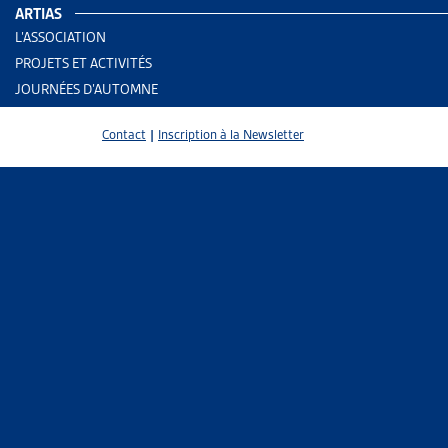
ARTIAS
Finances
L’ASSOCIATION
PROJETS ET ACTIVITÉS
JOURNÉES D’AUTOMNE
Contact
|
Inscription à la Newsletter