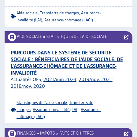
Aide sociale
,
Transferts de charges
,
Assurance-
invalidité (LAI)
,
Assurance-chômage (LACI)
AIDE SOCIALE
»
STATISTIQUES DE L’AIDE SOCIALE
PARCOURS DANS LE SYSTÈME DE SÉCURITÉ
SOCIALE : BÉNÉFICIAIRES DE L’AIDE SOCIALE, DE
L’ASSURANCE-CHÔMAGE ET DE L’ASSURANCE-
INVALIDITÉ
Actualités OFS,
2021/juin 2023
;
2019/nov. 2021
;
2018/nov. 2020
Statistiques de l'aide sociale
,
Transferts de
charges
,
Assurance-invalidité (LAI)
,
Assurance-
chômage (LACI)
FINANCES
»
IMPÔTS
»
FAITS ET CHIFFRES