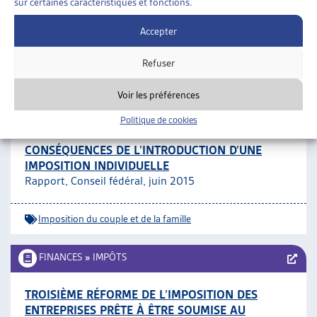
sur certaines caractéristiques et fonctions.
RÉGULARISATION
Canton de Neuchâtel, communiqué, janv. 2016
Accepter
Refuser
Impôts
Voir les préférences
FINANCES
»
IMPÔTS
»
IMPOSITION DU COUPLE ET
DE LA FAMILLE
Politique de cookies
CONSÉQUENCES DE L’INTRODUCTION D’UNE
IMPOSITION INDIVIDUELLE
Rapport, Conseil fédéral, juin 2015
Imposition du couple et de la famille
FINANCES
»
IMPÔTS
TROISIÈME RÉFORME DE L’IMPOSITION DES
ENTREPRISES PRÊTE À ÊTRE SOUMISE AU