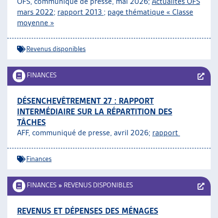
OFS, communiqué de presse, mai 2026;
Actualités OFS
ARTIAS
mars 2022
;
rapport 2013
;
page thématique « Classe
L’ASSOCIATION
moyenne »
PROJETS ET ACTIVITÉS
JOURNÉES D’AUTOMNE
Revenus disponibles
FINANCES
DÉSENCHEVÊTREMENT 27 : RAPPORT
INTERMÉDIAIRE SUR LA RÉPARTITION DES
TÂCHES
AFF, communiqué de presse, avril 2026;
rapport
Finances
FINANCES
»
REVENUS DISPONIBLES
REVENUS ET DÉPENSES DES MÉNAGES