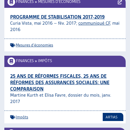
FINANCES
»
MESURES D’ÉCONOMIES
PROGRAMME DE STABILISATION 2017-2019
Curia Vista, mai 2016 – fév. 2017;
communiqué CF,
mai
2016
Mesures d'économies
FINANCES
»
IMPÔTS
25 ANS DE RÉFORMES FISCALES, 25 ANS DE
RÉFORMES DES ASSURANCES SOCIALES: UNE
COMPARAISON
Martine Kurth et Elisa Favre, dossier du mois, janv.
2017
Impôts
ARTIAS