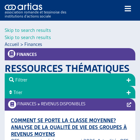
association romande et tessinoise des
institutions d’actions sociale
Rechercher
Skip to search results
Skip to search results
Accueil
>
Finances
FINANCES
RESSOURCES THÉMATIQUES
NOS PUBLICATIONS
Filtrer
ARTICLES
Trier
DOSSIERS DU MOIS
VEILLE
FINANCES
»
REVENUS DISPONIBLES
RESSOURCES
THÉMATIQUES
COMMENT SE PORTE LA CLASSE MOYENNE?
ANALYSE DE LA QUALITÉ DE VIE DES GROUPES À
GUIDE SOCIAL ROMAND
REVENUS MOYENS
AUTRES