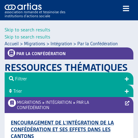
association romande et tessinoise des
institutions d’actions sociale
Rechercher
Skip to search results
Skip to search results
Accueil
>
Migrations
>
Intégration
>
Par la Confédération
PAR LA CONFÉDÉRATION
RESSOURCES THÉMATIQUES
NOS PUBLICATIONS
Filtrer
ARTICLES
Trier
DOSSIERS DU MOIS
VEILLE
MIGRATIONS
»
INTÉGRATION
»
PAR LA
CONFÉDÉRATION
RESSOURCES
THÉMATIQUES
ENCOURAGEMENT DE L’INTÉGRATION DE LA
GUIDE SOCIAL ROMAND
CONFÉDÉRATION ET SES EFFETS DANS LES
AUTRES
CANTONS