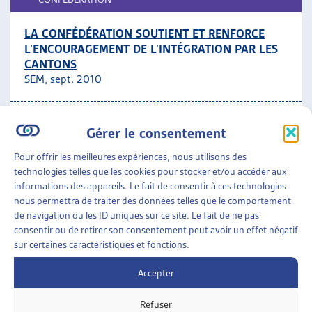
LA CONFÉDÉRATION SOUTIENT ET RENFORCE
L’ENCOURAGEMENT DE L’INTÉGRATION PAR LES
CANTONS
SEM, sept. 2010
Par la Confédération
Gérer le consentement
MIGRATIONS
»
INTÉGRATION
»
PAR LA
Pour offrir les meilleures expériences, nous utilisons des
CONFÉDÉRATION
technologies telles que les cookies pour stocker et/ou accéder aux
informations des appareils. Le fait de consentir à ces technologies
LE CONSEIL FÉDÉRAL CONCRÉTISE SON
nous permettra de traiter des données telles que le comportement
ENGAGEMENT CONTRE LA DISCRIMINATION
de navigation ou les ID uniques sur ce site. Le fait de ne pas
Rapport sur l’évolution de la politique d’intégration de
consentir ou de retirer son consentement peut avoir un effet négatif
sur certaines caractéristiques et fonctions.
la Confédération, DFI, avril 2010
Accepter
Par la Confédération
Refuser