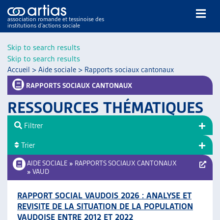
association romande et tessinoise des
institutions d’actions sociale
Rechercher
Skip to search results
Skip to search results
Accueil
>
Aide sociale
>
Rapports sociaux cantonaux
RAPPORTS SOCIAUX CANTONAUX
RESSOURCES THÉMATIQUES
NOS PUBLICATIONS
Filtrer
ARTICLES
Trier
DOSSIERS DU MOIS
VEILLE
AIDE SOCIALE
»
RAPPORTS SOCIAUX CANTONAUX
»
VAUD
RESSOURCES
THÉMATIQUES
RAPPORT SOCIAL VAUDOIS 2026 : ANALYSE ET
GUIDE SOCIAL ROMAND
REVISITE DE LA SITUATION DE LA POPULATION
AUTRES
VAUDOISE ENTRE 2012 ET 2022