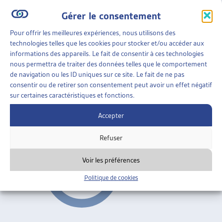
Gérer le consentement
Vaud
ARTIAS
Pour offrir les meilleures expériences, nous utilisons des
AIDE SOCIALE
»
RAPPORTS SOCIAUX CANTONAUX
technologies telles que les cookies pour stocker et/ou accéder aux
»
VAUD
informations des appareils. Le fait de consentir à ces technologies
nous permettra de traiter des données telles que le comportement
STRATÉGIE CANTONALE DE LUTTE CONTRE LA
de navigation ou les ID uniques sur ce site. Le fait de ne pas
PAUVRETÉ
consentir ou de retirer son consentement peut avoir un effet négatif
sur certaines caractéristiques et fonctions.
Canton de Vaud, conférence de presse, avril 2010
Accepter
Vaud
Refuser
Voir les préférences
Politique de cookies