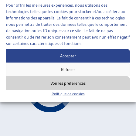
Pour offrir les meilleures expériences, nous utilisons des
technologies telles que les cookies pour stocker et/ou accéder aux
MIGRATIONS
»
EN GÉNÉRAL
»
SANS PAPIERS
informations des appareils. Le fait de consentir à ces technologies
nous permettra de traiter des données telles que le comportement
HARMONISATION DE LA RÉGLEMENTATION DES
de navigation ou les ID uniques sur ce site. Le fait de ne pas
CAS DE RIGUEUR
consentir ou de retirer son consentement peut avoir un effet négatif
sur certaines caractéristiques et fonctions.
Conseil fédéral, oct. 2006
Accepter
Sans papiers
Refuser
Voir les préférences
Politique de cookies