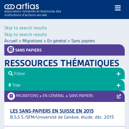
association romande et tessinoise des
institutions d’actions sociale
Rechercher
Skip to search results
Skip to search results
Accueil
>
Migrations
>
En général
>
Sans papiers
SANS PAPIERS
RESSOURCES THÉMATIQUES
NOS PUBLICATIONS
Filtrer
ARTICLES
Trier
DOSSIERS DU MOIS
VEILLE
MIGRATIONS
»
EN GÉNÉRAL
»
SANS PAPIERS
RESSOURCES
THÉMATIQUES
LES SANS-PAPIERS EN SUISSE EN 2015
B,S,S S./SFM/Université de Genève, étude, déc. 2015
GUIDE SOCIAL ROMAND
AUTRES