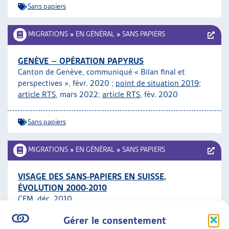
Sans papiers
ARTIAS
L’ASSOCIATION
MIGRATIONS
»
EN GÉNÉRAL
»
SANS PAPIERS
PROJETS ET ACTIVITÉS
JOURNÉES D’AUTOMNE
GENÈVE – OPÉRATION PAPYRUS
Canton de Genève, communiqué « Bilan final et
perspectives », févr. 2020 ;
point de situation 2019
;
article RTS
, mars 2022;
article RTS
, fév. 2020
Sans papiers
MIGRATIONS
»
EN GÉNÉRAL
»
SANS PAPIERS
VISAGE DES SANS-PAPIERS EN SUISSE,
ÉVOLUTION 2000-2010
CFM, déc. 2010
Gérer le consentement
Sans papiers