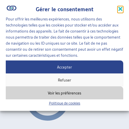
Gérer le consentement
PERSPECTIVES
»
TRAVAIL SOCIAL
»
TRAVAIL SOCIAL
COLLECTIF
Pour offrir les meilleures expériences, nous utilisons des
technologies telles que les cookies pour stocker et/ou accéder aux
TRAVAILLEUR SOCIAL POUR RÉTABLIR DES
informations des appareils. Le fait de consentir à ces technologies
TERRAINS DE MÉDIATION ENTRE L’INDIVIDUEL ET
nous permettra de traiter des données telles que le comportement
LE COLLECTIF
de navigation ou les ID uniques sur ce site. Le fait de ne pas
Florence Nater et Barbara Zbinden, dossier du mois,
consentir ou de retirer son consentement peut avoir un effet négatif
sur certaines caractéristiques et fonctions.
mars 2015
Accepter
Travail social collectif
Refuser
Voir les préférences
Politique de cookies