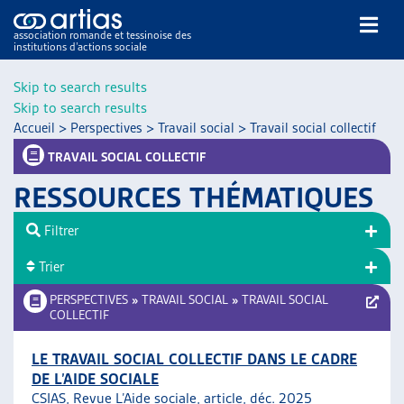
association romande et tessinoise des
institutions d’actions sociale
Rechercher
Skip to search results
Skip to search results
Accueil
>
Perspectives
>
Travail social
>
Travail social collectif
TRAVAIL SOCIAL COLLECTIF
RESSOURCES THÉMATIQUES
NOS PUBLICATIONS
Filtrer
ARTICLES
Trier
DOSSIERS DU MOIS
VEILLE
PERSPECTIVES
»
TRAVAIL SOCIAL
»
TRAVAIL SOCIAL
COLLECTIF
RESSOURCES
THÉMATIQUES
LE TRAVAIL SOCIAL COLLECTIF DANS LE CADRE
GUIDE SOCIAL ROMAND
DE L’AIDE SOCIALE
AUTRES
CSIAS, Revue L’Aide sociale, article, déc. 2025