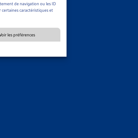
rtement de navigation ou les ID
me pour toutes modifications législatives de cette nature.
 certaines caractéristiques et
Voir les préférences
URS D’ÉLABORATION POUR LÉGITIMER LA
que les fraudes au sens pénal (intentionnelles).
DES ASSURÉ-E-S A ABOUTI
natures en 62 jours contre la modification de la Loi fédérale
s nouveaux articles 43a et 43b de LPGA instaurent la base