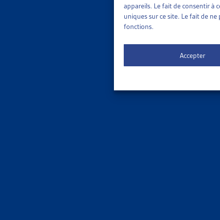
appareils. Le fait de consentir à
été suivi su
uniques sur ce site. Le fait de n
SUR LE 
fonctions.
DOSSIE
Accepter
ABUS EN
SURVEI
Résumé La
Répondent
Parlem
15 JUIN
LE RÉFÉ
Le 5 juin
sur la pa
légale qu