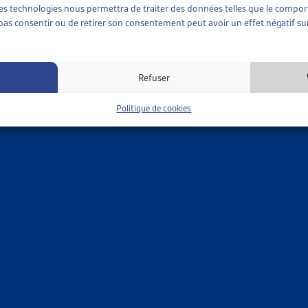
 ces technologies nous permettra de traiter des données telles que le compo
r plusieurs points. Un référendum est ouvert à son encontre, com
e pas consentir ou de retirer son consentement peut avoir un effet négatif sur
MÊME THÈME…
•
ANALYSES SPÉCIFIQUES
R DE VEILLE
Refuser
 MATIÈRE D’ASSURANCES SOCIALES : BASE LÉGALE EN CO
LLANCE
Politique de cookies
 perception indue de prestations sociales recouvre tant les abus 
 à la notion d’abus la violation [...]
ent
»
Analyses spécifiques
 2018
RENDUM CONTRE LA NOUVELLE LOI SUR LA SURVEILLANCE 
 dernier, le comité référendaire a annoncé la récolte de 55’421 sig
rtie générale des assurances sociales (LPGA) du 16 mars 2018. Le
i permet une surveillance à large spectre […]