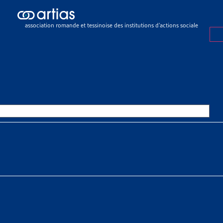
sier de veille
>
Abus en matière d’assurances sociales : adoption de la 
association romande et tessinoise des institutions d’actions sociale
R DE VEILLE
29 MARS 2018
EN MATIÈRE D’ASSURANCES SOC
ION DE LA LOI POUR LÉGITIME
EILLANCE
 À TÉLÉCHARGER
r de veille complet
 Meyer
SSOURCES THÉMATIQUES