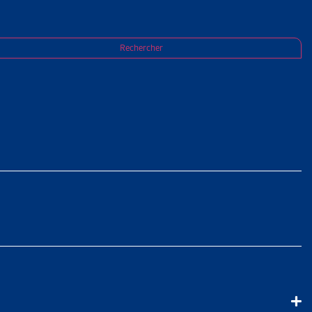
loi pour légitimer la surveillance
Rechercher
IALES :
R LA