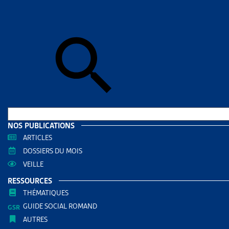
Accueil
>
Dos
DOSSIE
ABUS 
ADOPT
SURV
DOCUMENTS
NOS PUBLICATIONS
Dossie
ARTICLES
DOSSIERS DU MOIS
RÉDIGÉ PAR
VEILLE
RESSOURCES
Florence
THÉMATIQUES
Avocate
GUIDE SOCIAL ROMAND
AUTRES
AUTRES RE