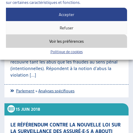
modifications législatives de cette nature.
sur certaines caractéristiques et fonctions.
SUR LE MÊME THÈME…
Accepter
•
ANALYSES SPÉCIFIQUES
DOSSIER DE VEILLE
Refuser
ABUS EN MATIÈRE D’ASSURANCES SOCIALES :
Voir les préférences
BASE LÉGALE EN COURS D’ÉLABORATION POUR
LÉGITIMER LA SURVEILLANCE
Politique de cookies
Résumé La perception indue de prestations sociales
recouvre tant les abus que les fraudes au sens pénal
(intentionnelles). Répondent à la notion d’abus la
violation [...]
Parlement
»
Analyses spécifiques
15 JUIN 2018
LE RÉFÉRENDUM CONTRE LA NOUVELLE LOI SUR
LA SURVEILLANCE DES ASSURÉ-E-S A ABOUTI