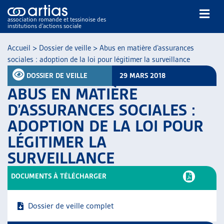
association romande et tessinoise des
institutions d’actions sociale
Rechercher
Accueil
>
Dossier de veille
>
Abus en matière d’assurances
sociales : adoption de la loi pour légitimer la surveillance
DOSSIER DE VEILLE
29 MARS 2018
ABUS EN MATIÈRE
D’ASSURANCES SOCIALES :
ADOPTION DE LA LOI POUR
NOS PUBLICATIONS
LÉGITIMER LA
ARTICLES
DOSSIERS DU MOIS
SURVEILLANCE
VEILLE
DOCUMENTS À TÉLÉCHARGER
RESSOURCES
THÉMATIQUES
GUIDE SOCIAL ROMAND
Dossier de veille complet
AUTRES