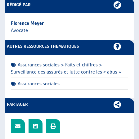
RÉDIGÉ PAR
ARTIAS
L’ASSOCIATION
PROJETS ET ACTIVITÉS
Florence Meyer
JOURNÉES D’AUTOMNE
Avocate
AUTRES RESSOURCES THÉMATIQUES
Assurances sociales > Faits et chiffres >
Surveillance des assurés et lutte contre les « abus »
Assurances sociales
PARTAGER