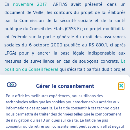
En
novembre 2017
, l’ARTIAS avait présenté, dans un
document de Veille, les contours du projet de loi élaborée
par la Commission de la sécurité sociale et de la santé
publique du Conseil des Etats (CSSS-E) ; ce projet modifiait la
loi fédérale sur la partie générale du droit des assurances
sociales du 6 octobre 2000 (publiée au RS 830.1, ci-après
LPGA) pour y ancrer la base légale indispensable aux
mesures de surveillance en cas de soupçons concrets.
La
position du Conseil fédéral
qui s’écartait parfois dudit projet
avait également été exposée. Cependant, aucune des deux
Gérer le consentement
chambres ne s’était encore prononcée à ce sujet.
Pour offrir les meilleures expériences, nous utilisons des
Une fois les divergences aplanies entre les deux chambres,
technologies telles que les cookies pour stocker et/ou accéder aux
cette révision de la LPGA a été votée le 16 mars 2018. Le
informations des appareils. Le fait de consentir à ces technologies
Conseil fédéral n’a pas été suivi sur plusieurs points. Un
nous permettra de traiter des données telles que le comportement
de navigation ou les ID uniques sur ce site. Le fait de ne pas
référendum est ouvert à son encontre, comme pour toutes
consentir ou de retirer son consentement peut avoir un effet négatif