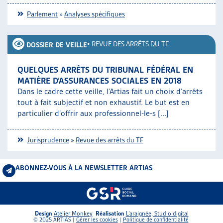
Parlement
»
Analyses spécifiques
•
REVUE DES ARRÊTS DU TF
DOSSIER DE VEILLE
QUELQUES ARRÊTS DU TRIBUNAL FÉDÉRAL EN
MATIÈRE D’ASSURANCES SOCIALES EN 2018
Dans le cadre cette veille, l’Artias fait un choix d’arrêts
tout à fait subjectif et non exhaustif. Le but est en
particulier d’offrir aux professionnel-le-s [...]
Jurisprudence
»
Revue des arrêts du TF
ABONNEZ-VOUS À LA NEWSLETTER ARTIAS
Design
Atelier Monkey
Réalisation
L’araignée, Studio digital
© 2025 ARTIAS |
Gérer les cookies
|
Politique de confidentialité