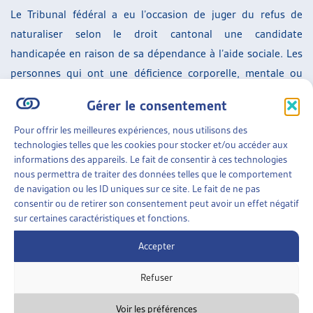
Le Tribunal fédéral a eu l’occasion de juger du refus de
naturaliser selon le droit cantonal une candidate
handicapée en raison de sa dépendance à l’aide sociale. Les
personnes qui ont une déficience corporelle, mentale ou
psychique sont un groupe protégé par l’art. 8 al. 2 Cst.
Gérer le consentement
L’exigence de l’indépendance financière touche de manière
Pour offrir les meilleures expériences, nous utilisons des
spécifique les personnes qui souffrent d’un tel handicap.
technologies telles que les cookies pour stocker et/ou accéder aux
Ainsi le Tribunal fédéral a jugé qu’une telle exigence
informations des appareils. Le fait de consentir à ces technologies
constitue une discrimination (indirecte) envers ces
nous permettra de traiter des données telles que le comportement
de navigation ou les ID uniques sur ce site. Le fait de ne pas
personnes et doit être justifiée par intérêt public
consentir ou de retirer son consentement peut avoir un effet négatif
prépondérant et respecter le principe de proportionnalité.
sur certaines caractéristiques et fonctions.
En l’espèce, la personne avait 22 ans, et habitait depuis 13
Accepter
ans en Suisse comme admise provisoire. Un futur permis de
séjour devait être considéré, où la commune devrait de
Refuser
toute façon prendre en charge financièrement cette
personne. Il n’y avait dès lors pas d’intérêt financier
Voir les préférences