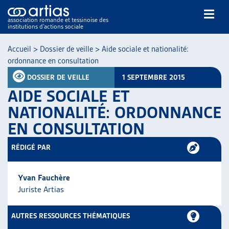
association romande et tessinoise des
institutions d’actions sociale
Rechercher
Accueil
>
Dossier de veille
>
Aide sociale et nationalité:
ordonnance en consultation
DOSSIER DE VEILLE
1 SEPTEMBRE 2015
AIDE SOCIALE ET
NATIONALITÉ: ORDONNANCE
EN CONSULTATION
NOS PUBLICATIONS
ARTICLES
RÉDIGÉ PAR
DOSSIERS DU MOIS
VEILLE
Yvan Fauchère
RESSOURCES
Juriste Artias
THÉMATIQUES
GUIDE SOCIAL ROMAND
AUTRES RESSOURCES THÉMATIQUES
AUTRES