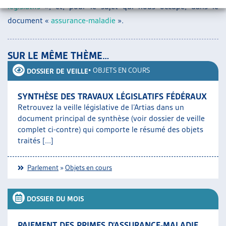
législatifs
», et, pour le sujet qui nous occupe, dans le
document «
assurance-maladie
».
SUR LE MÊME THÈME…
•
OBJETS EN COURS
DOSSIER DE VEILLE
SYNTHÈSE DES TRAVAUX LÉGISLATIFS FÉDÉRAUX
Retrouvez la veille législative de l’Artias dans un
document principal de synthèse (voir dossier de veille
complet ci-contre) qui comporte le résumé des objets
traités [...]
Parlement
»
Objets en cours
DOSSIER DU MOIS
PAIEMENT DES PRIMES D’ASSURANCE-MALADIE