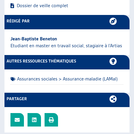
Dossier de veille complet
ARTIAS
L’ASSOCIATION
PROJETS ET ACTIVITÉS
RÉDIGÉ PAR
JOURNÉES D’AUTOMNE
Jean-Baptiste Beneton
Etudiant en master en travail social, stagiaire à l’Artias
AUTRES RESSOURCES THÉMATIQUES
Assurances sociales > Assurance-maladie (LAMal)
PARTAGER