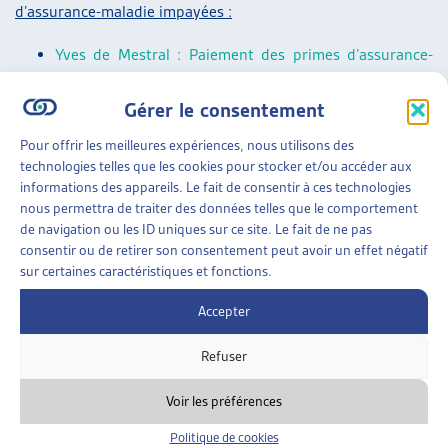
d’assurance-maladie impayées :
Yves de Mestral : Paiement des primes d’assurance-
maladie courantes : projet-pilote des Offices des
Gérer le consentement
poursuites de la Ville de Zurich, Dossier du mois,
février 2022
.
Pour offrir les meilleures expériences, nous utilisons des
Paola Stanić : Primes d’assurance-maladie impayées : à
technologies telles que les cookies pour stocker et/ou accéder aux
informations des appareils. Le fait de consentir à ces technologies
petits pas vers une meilleure solution ? Dossier Veille,
nous permettra de traiter des données telles que le comportement
mai 2021.
de navigation ou les ID uniques sur ce site. Le fait de ne pas
Florence Meyer, Martine Kurth, Sébastien Mercier :
consentir ou de retirer son consentement peut avoir un effet négatif
sur certaines caractéristiques et fonctions.
Jeunes endetté-es à la majorité parce que leurs
parents n’ont pas payé leurs primes d’assurance-
Accepter
maladie, Dossier Veille, octobre 2017.
Refuser
Veille parlementaire générale :
Voir les préférences
Un résumé des objets parlementaires sur les thèmes suivis
par l’Artias se trouve dans la
« Synthèse des travaux
Politique de cookies