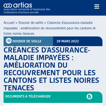
association romande et tessinoise des
institutions d’actions sociale
Rechercher
Accueil
>
Dossier de veille
>
Créances d’assurance-maladie
impayées : amélioration du recouvrement pour les cantons et
listes noires tenaces
DOSSIER DE VEILLE
29 MARS 2022
CRÉANCES D’ASSURANCE-
MALADIE IMPAYÉES :
NOS PUBLICATIONS
AMÉLIORATION DU
ARTICLES
RECOUVREMENT POUR LES
DOSSIERS DU MOIS
VEILLE
CANTONS ET LISTES NOIRES
RESSOURCES
TENACES
THÉMATIQUES
DOCUMENTS À TÉLÉCHARGER
GUIDE SOCIAL ROMAND
AUTRES