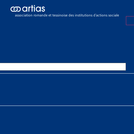
sier de veille
>
Créances d’assurance-maladie impayées : amélioration 
es
association romande et tessinoise des institutions d’actions sociale
R DE VEILLE
29 MARS 2022
CES D’ASSURANCE-MALADIE IM
IORATION DU RECOUVREMENT 
NS ET LISTES NOIRES TENACE
 À TÉLÉCHARGER
r de veille complet
tiste Beneton
n master en travail social, stagiaire à l’Artias