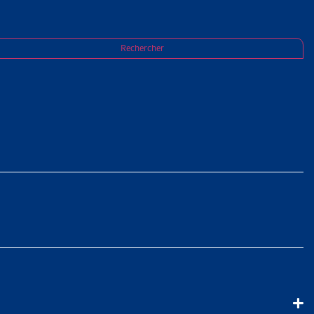
du recouvrement pour les cantons et listes
Rechercher
PAYÉES :
POUR LES
S