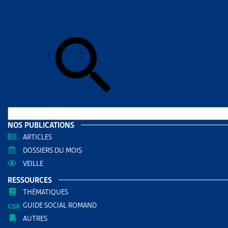
Accueil
>
Dos
noires tenac
DOSSIE
CRÉAN
AMÉL
CANTO
DOCUMENTS
NOS PUBLICATIONS
ARTICLES
Dossie
DOSSIERS DU MOIS
VEILLE
RÉDIGÉ PAR
RESSOURCES
THÉMATIQUES
Jean-Bap
GUIDE SOCIAL ROMAND
Etudiant e
AUTRES