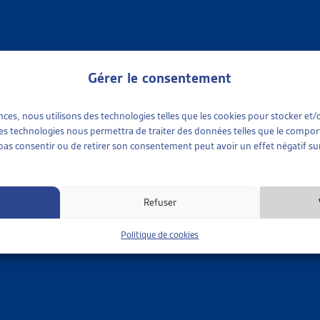
cédents relatifs à la problématique des primes d’assurance-mala
e Mestral : Paiement des primes d’assurance-maladie courantes : 
Gérer le consentement
r du mois, février 2022
.
Stanić : Primes d’assurance-maladie impayées : à petits pas vers u
ences, nous utilisons des technologies telles que les cookies pour stocker e
ce Meyer, Martine Kurth, Sébastien Mercier : Jeunes endetté-e
 ces technologies nous permettra de traiter des données telles que le compo
 d’assurance-maladie, Dossier Veille, octobre 2017.
e pas consentir ou de retirer son consentement peut avoir un effet négatif sur
mentaire générale :
es objets parlementaires sur les thèmes suivis par l’Artias se 
Refuser
ous occupe, dans le document «
assurance-maladie
».
Politique de cookies
MÊME THÈME…
•
OBJETS EN COURS
R DE VEILLE