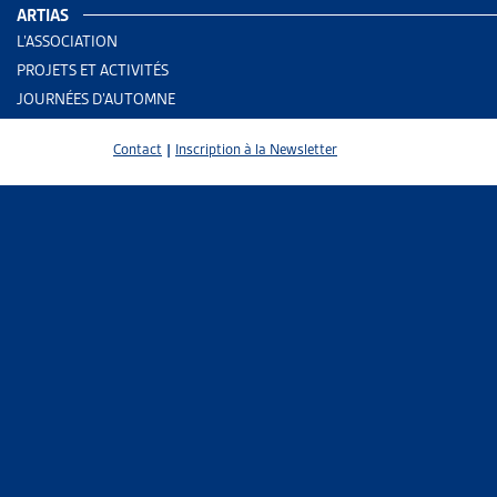
ARTIAS
AUTRES RE
L’ASSOCIATION
PROJETS ET ACTIVITÉS
Assura
JOURNÉES D’AUTOMNE
Contact
|
Inscription à la Newsletter
PARTAGER
Lors de la 
changements
L’Artias doc
son acceptat
dans laquel
maladie. Tel 