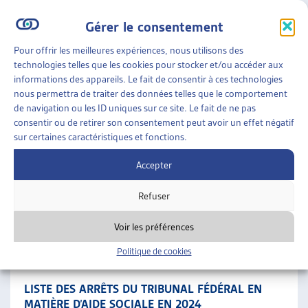
aucun n’est suggéré pour publication.
Gérer le consentement
Pendant la période passée sous revue, la Haute cour a traité
Pour offrir les meilleures expériences, nous utilisons des
des sujets suivants :
technologies telles que les cookies pour stocker et/ou accéder aux
informations des appareils. Le fait de consentir à ces technologies
dessaisissement de fortune ;
nous permettra de traiter des données telles que le comportement
contribution de concubinage ;
de navigation ou les ID uniques sur ce site. Le fait de ne pas
domicile d’assistance d’un enfant qui ne vit pas chez
consentir ou de retirer son consentement peut avoir un effet négatif
sur certaines caractéristiques et fonctions.
ses parents ;
suppression de l’aide sociale ;
Accepter
caractère raisonnablement exigible de mesures
Refuser
d’insertion ;
restitution de l’aide sociale.
Voir les préférences
SUR LE MÊME THÈME…
Politique de cookies
•
REVUE DES ARRÊTS DU TF
DOSSIER DE VEILLE
LISTE DES ARRÊTS DU TRIBUNAL FÉDÉRAL EN
MATIÈRE D’AIDE SOCIALE EN 2024