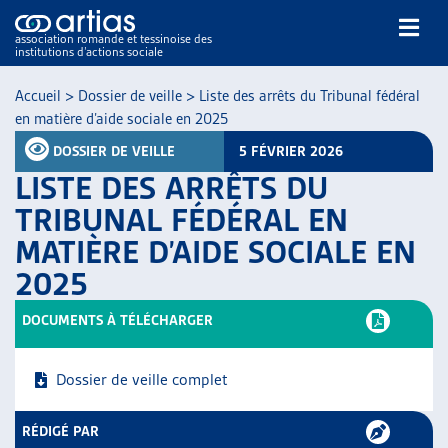
association romande et tessinoise des
institutions d’actions sociale
Rechercher
Accueil
>
Dossier de veille
>
Liste des arrêts du Tribunal fédéral
en matière d’aide sociale en 2025
DOSSIER DE VEILLE
5 FÉVRIER 2026
LISTE DES ARRÊTS DU
TRIBUNAL FÉDÉRAL EN
MATIÈRE D’AIDE SOCIALE EN
NOS PUBLICATIONS
2025
ARTICLES
DOSSIERS DU MOIS
DOCUMENTS À TÉLÉCHARGER
VEILLE
RESSOURCES
Dossier de veille complet
THÉMATIQUES
GUIDE SOCIAL ROMAND
RÉDIGÉ PAR
AUTRES