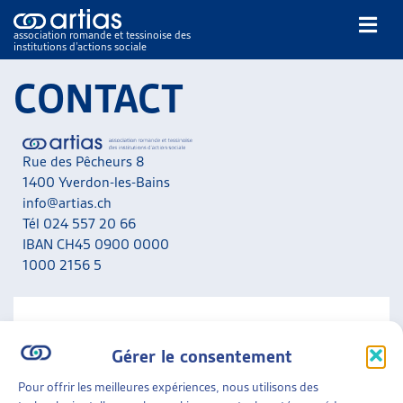
association romande et tessinoise des
institutions d’actions sociale
Rechercher
CONTACT
Rue des Pêcheurs 8
1400 Yverdon-les-Bains
info@artias.ch
Tél 024 557 20 66
NOS PUBLICATIONS
IBAN CH45 0900 0000
ARTICLES
1000 2156 5
DOSSIERS DU MOIS
VEILLE
RESSOURCES
NOUS CONTACTER
THÉMATIQUES
Gérer le consentement
A noter que nous ne répondons pas aux messages liés
GUIDE SOCIAL ROMAND
aux situations personnelles. Adressez-vous en priorité
Pour offrir les meilleures expériences, nous utilisons des
AUTRES
aux services concernés de votre canton.