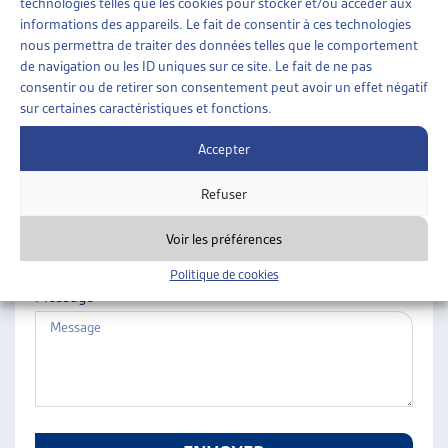
technologies telles que les cookies pour stocker et/ou accéder aux
ARTIAS
informations des appareils. Le fait de consentir à ces technologies
Nom
L’ASSOCIATION
nous permettra de traiter des données telles que le comportement
de navigation ou les ID uniques sur ce site. Le fait de ne pas
PROJETS ET ACTIVITÉS
consentir ou de retirer son consentement peut avoir un effet négatif
JOURNÉES D’AUTOMNE
sur certaines caractéristiques et fonctions.
Prénom
Accepter
Refuser
E-mail
Voir les préférences
Politique de cookies
Message