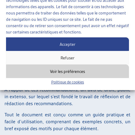
technologies telles que les cookies pour stocker et/ou accéder aux
son domaine de compétence ;
informations des appareils. Le fait de consentir à ces technologies
la proportionnalité des procédures engagées (éviter la
nous permettra de traiter des données telles que le comportement
bureaucratie et le formalisme excessif, admettre des
de navigation ou les ID uniques sur ce site. Le fait de ne pas
exceptions).
consentir ou de retirer son consentement peut avoir un effet négatif
Les recommandations publiées ici sont le fruit d’un travail
sur certaines caractéristiques et fonctions.
de groupe de longue haleine, rendu possible grâce aux
membres de l’Artias qui s’y sont investis et y ont apporté
Accepter
leurs compétences et leurs expériences pratiques de
mandants et de mandataires. C’est là une des forces de
Refuser
l’Artias, que d’être une plateforme neutre et sans biais
contractuels, d’échanges constructifs entre services privés
Voir les préférences
et publics sur des sujets d’intérêt général.
Politique de cookies
A l’appui de ces recommandations, un avis de droit, publié
in extenso, sur lequel s’est fondé le travail de réflexion et de
rédaction des recommandations.
Tout le document est conçu comme un guide pratique et
facile d’utilisation, comprenant des exemples concrets, un
bref exposé des motifs pour chaque élément.