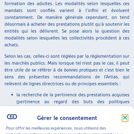
formation des adultes. Les modalités selon lesquelles ces
ARTIAS
mandats sont confiés varient à l’infini et évoluent
L’ASSOCIATION
constamment. De manière générale cependant, on tend
PROJETS ET ACTIVITÉS
désormais à acheter des prestations plutôt qu’à soutenir les
JOURNÉES D’AUTOMNE
entités qui les délivrent. Se pose alors la question des
modalités selon lesquelles les collectivités procèdent à ces
achats.
Selon les cas, celles-ci sont réglées par la règlementation sur
les marchés publics. Mais lorsque tel n’est pas le cas, il peut
être utile de se référer à de
bonnes pratiques
et c’est bien le
sens des présentes recommandations de l’Artias, qui
relèvent de lignes directrices ou de principes essentiels :
la recherche de la pertinence des prestations acquises
(pertinence au regard des buts des politiques
publiques dont elles relèvent) ;
la transparence et l’équité dans l’adjudication des
Gérer le consentement
mandats ;
Pour offrir les meilleures expériences, nous utilisons des
la pleine responsabilité de chacune des parties dans