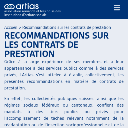
association romande et tessinoise des
institutions d’actions sociale
Rechercher
Accueil
>
Recommandations sur les contrats de prestation
RECOMMANDATIONS SUR
LES CONTRATS DE
PRESTATION
Grâce à la large expérience de ses membres et à leur
appartenance à des services publics comme à des services
NOS PUBLICATIONS
privés, l’Artias s’est attelée à établir, collectivement, les
ARTICLES
présentes recommandations en matière de contrats de
DOSSIERS DU MOIS
prestation.
VEILLE
En effet, les collectivités publiques suisses, ainsi que les
RESSOURCES
régimes sociaux fédéraux ou cantonaux, confient des
THÉMATIQUES
mandats à des tiers publics ou privés pour
GUIDE SOCIAL ROMAND
l’accomplissement de tâches relevant notamment de la
AUTRES
réadaptation ou de l’insertion socioprofessionnelle et de la