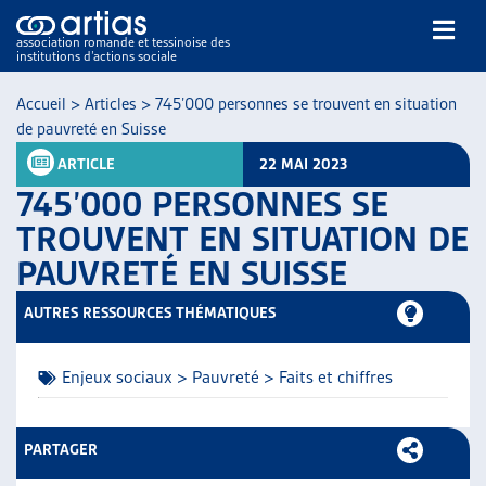
association romande et tessinoise des
institutions d’actions sociale
Rechercher
Accueil
>
Articles
>
745’000 personnes se trouvent en situation
de pauvreté en Suisse
ARTICLE
22 MAI 2023
745’000 PERSONNES SE
TROUVENT EN SITUATION DE
PAUVRETÉ EN SUISSE
NOS PUBLICATIONS
ARTICLES
AUTRES RESSOURCES THÉMATIQUES
DOSSIERS DU MOIS
VEILLE
Enjeux sociaux > Pauvreté > Faits et chiffres
RESSOURCES
THÉMATIQUES
GUIDE SOCIAL ROMAND
PARTAGER
AUTRES