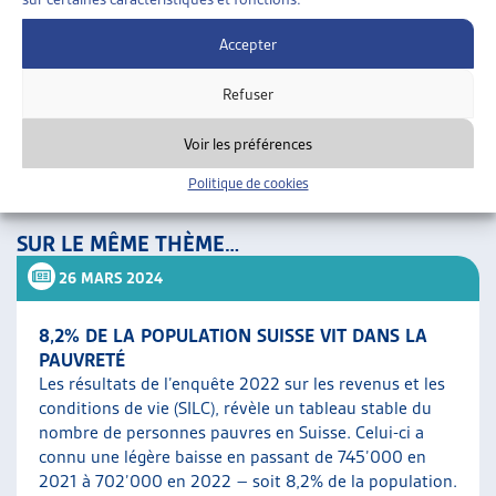
que parmi la population active occupée, donc les personnes
Accepter
qui travaillent, 4,2%, soit 157’000 d’entre-elles, ne
disposaient pas d’un revenu supérieur au seuil de pauvreté.
Refuser
Voir les préférences
[1]
https://artias.ch/2022/02/quelques-chiffres-sur-la-
Politique de cookies
pauvrete-en-suisse-en-2020/
, 15.056.2023.
SUR LE MÊME THÈME…
26 MARS 2024
8,2% DE LA POPULATION SUISSE VIT DANS LA
PAUVRETÉ
Les résultats de l’enquête 2022 sur les revenus et les
conditions de vie (SILC), révèle un tableau stable du
nombre de personnes pauvres en Suisse. Celui-ci a
connu une légère baisse en passant de 745’000 en
2021 à 702’000 en 2022 – soit 8,2% de la population.