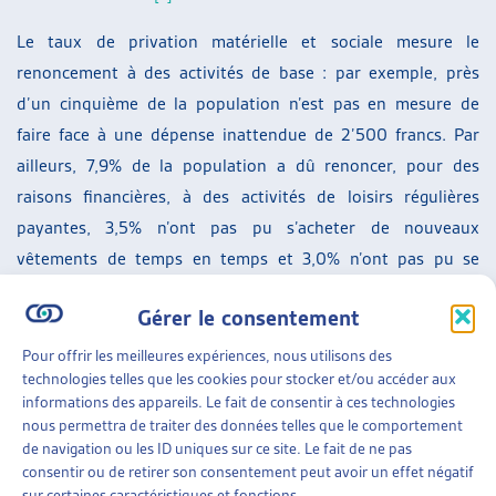
Le taux de privation matérielle et sociale mesure le
renoncement à des activités de base : par exemple, près
d’un cinquième de la population n’est pas en mesure de
faire face à une dépense inattendue de 2’500 francs. Par
ailleurs, 7,9% de la population a dû renoncer, pour des
raisons financières, à des activités de loisirs régulières
payantes, 3,5% n’ont pas pu s’acheter de nouveaux
vêtements de temps en temps et 3,0% n’ont pas pu se
permettre de rencontrer des amis ou de la famille au moins
Gérer le consentement
une fois par mois pour manger ou boire un verre.
Pour offrir les meilleures expériences, nous utilisons des
Rappelons que le seuil de pauvreté est basé sur les normes
technologies telles que les cookies pour stocker et/ou accéder aux
d’aide sociale de la Conférence suisse des institutions
informations des appareils. Le fait de consentir à ces technologies
nous permettra de traiter des données telles que le comportement
d’action sociale (CSIAS) et se situait, en valeur moyenne pour
de navigation ou les ID uniques sur ce site. Le fait de ne pas
l’année 2021, à 2’289 francs pour une personne seule et à
consentir ou de retirer son consentement peut avoir un effet négatif
3’989 francs pour une famille de deux adultes. Soulignons
sur certaines caractéristiques et fonctions.