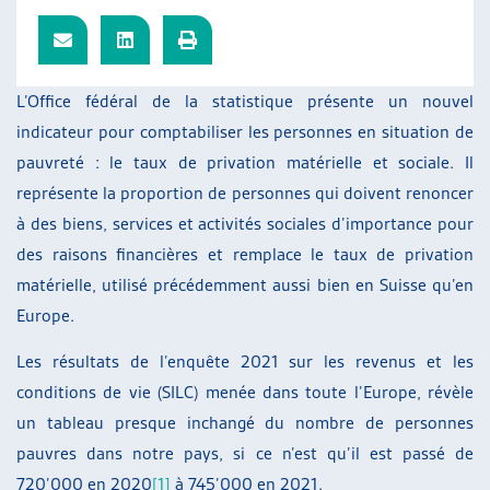
ARTIAS
L’ASSOCIATION
PROJETS ET ACTIVITÉS
L’Office fédéral de la statistique présente un nouvel
JOURNÉES D’AUTOMNE
indicateur pour comptabiliser les personnes en situation de
pauvreté : le taux de privation matérielle et sociale. Il
représente la proportion de personnes qui doivent renoncer
à des biens, services et activités sociales d’importance pour
des raisons financières et remplace le taux de privation
matérielle, utilisé précédemment aussi bien en Suisse qu’en
Europe.
Les résultats de l’enquête 2021 sur les revenus et les
conditions de vie (SILC) menée dans toute l’Europe, révèle
un tableau presque inchangé du nombre de personnes
pauvres dans notre pays, si ce n’est qu’il est passé de
720’000 en 2020
[1]
à 745’000 en 2021.