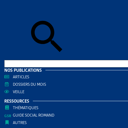
DE
L’Artias c
passifs (d’
L’Artias a 
celle de
2
CSIAS sans
NOS PUBLICATIONS
L’Artias 
ARTICLES
désinscrip
DOSSIERS DU MOIS
Si vous n’ê
VEILLE
RESSOURCES
Formu
THÉMATIQUES
GUIDE SOCIAL ROMAND
Nom
AUTRES