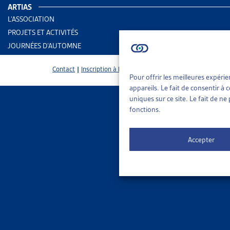
ARTIAS
L’ASSOCIATION
Instituti
PROJETS ET ACTIVITÉS
JOURNÉES D’AUTOMNE
Contact
|
Inscription à la Newsletter
Pour offrir les meilleures expéri
Adresse
appareils. Le fait de consentir à
uniques sur ce site. Le fait de n
fonctions.
E-mail
Accepter
Message