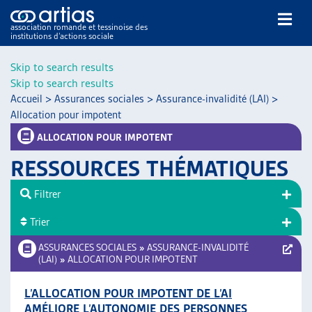
association romande et tessinoise des
institutions d’actions sociale
Rechercher
Skip to search results
Skip to search results
Accueil
>
Assurances sociales
>
Assurance-invalidité (LAI)
>
Allocation pour impotent
ALLOCATION POUR IMPOTENT
RESSOURCES THÉMATIQUES
NOS PUBLICATIONS
ARTICLES
Filtrer
DOSSIERS DU MOIS
Trier
VEILLE
ASSURANCES SOCIALES
»
ASSURANCE-INVALIDITÉ
RESSOURCES
(LAI)
»
ALLOCATION POUR IMPOTENT
THÉMATIQUES
GUIDE SOCIAL ROMAND
L’ALLOCATION POUR IMPOTENT DE L’AI
AUTRES
AMÉLIORE L’AUTONOMIE DES PERSONNES