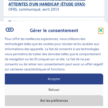
ATTEINTES D’UN HANDICAP (ÉTUDE OFAS)
ARTIAS
OFAS, communiqué, avril 2013
L’ASSOCIATION
PROJETS ET ACTIVITÉS
Allocation pour impotent
JOURNÉES D’AUTOMNE
Gérer le consentement
ASSURANCES SOCIALES
»
ASSURANCE-INVALIDITÉ
Pour offrir les meilleures expériences, nous utilisons des
(LAI)
»
ALLOCATION POUR IMPOTENT
technologies telles que les cookies pour stocker et/ou accéder aux
informations des appareils. Le fait de consentir à ces technologies
BÉNÉFICIAIRES D’UNE ALLOCATION POUR
nous permettra de traiter des données telles que le comportement
IMPOTENT DE L’AI: REMBOURSEMENT DE L’AIDE,
de navigation ou les ID uniques sur ce site. Le fait de ne pas
DES SOINS ET DES TÂCHES D’ASSISTANCE PAR
consentir ou de retirer son consentement peut avoir un effet négatif
LES PRESTATIONS COMPLÉMENTAIRES
sur certaines caractéristiques et fonctions.
OFAS, rapport de recherche, juil. 2008
Accepter
Allocation pour impotent
Refuser
Voir les préférences