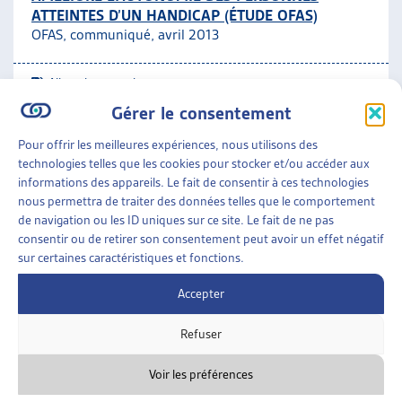
ATTEINTES D’UN HANDICAP (ÉTUDE OFAS)
ARTIAS
OFAS, communiqué, avril 2013
L’ASSOCIATION
PROJETS ET ACTIVITÉS
Allocation pour impotent
JOURNÉES D’AUTOMNE
Gérer le consentement
ASSURANCES SOCIALES
»
ASSURANCE-INVALIDITÉ
Pour offrir les meilleures expériences, nous utilisons des
(LAI)
»
ALLOCATION POUR IMPOTENT
technologies telles que les cookies pour stocker et/ou accéder aux
informations des appareils. Le fait de consentir à ces technologies
BÉNÉFICIAIRES D’UNE ALLOCATION POUR
nous permettra de traiter des données telles que le comportement
IMPOTENT DE L’AI: REMBOURSEMENT DE L’AIDE,
de navigation ou les ID uniques sur ce site. Le fait de ne pas
DES SOINS ET DES TÂCHES D’ASSISTANCE PAR
consentir ou de retirer son consentement peut avoir un effet négatif
LES PRESTATIONS COMPLÉMENTAIRES
sur certaines caractéristiques et fonctions.
OFAS, rapport de recherche, juil. 2008
Accepter
Allocation pour impotent
Refuser
Voir les préférences