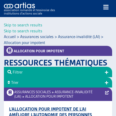
association romande et tessinoise des
institutions d’actions sociale
Rechercher
Skip to search results
Skip to search results
Accueil
>
Assurances sociales
>
Assurance-invalidité (LAI)
>
Allocation pour impotent
ALLOCATION POUR IMPOTENT
RESSOURCES THÉMATIQUES
NOS PUBLICATIONS
ARTICLES
Filtrer
DOSSIERS DU MOIS
Trier
VEILLE
ASSURANCES SOCIALES
»
ASSURANCE-INVALIDITÉ
RESSOURCES
(LAI)
»
ALLOCATION POUR IMPOTENT
THÉMATIQUES
GUIDE SOCIAL ROMAND
L’ALLOCATION POUR IMPOTENT DE L’AI
AUTRES
AMÉLIORE L’AUTONOMIE DES PERSONNES