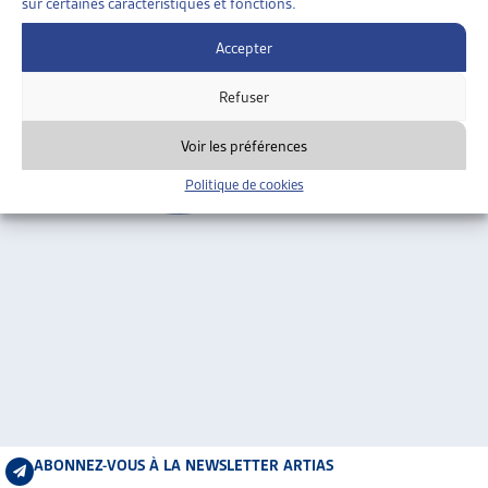
sur certaines caractéristiques et fonctions.
ARTIAS
Berne
L’ASSOCIATION
Accepter
PROJETS ET ACTIVITÉS
Refuser
JOURNÉES D’AUTOMNE
Voir les préférences
Politique de cookies
ABONNEZ-VOUS À LA NEWSLETTER ARTIAS