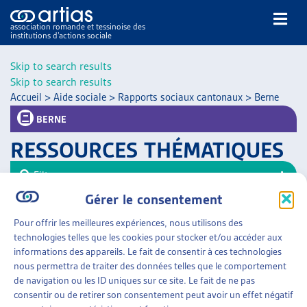
association romande et tessinoise des
institutions d’actions sociale
Rechercher
Skip to search results
Skip to search results
Accueil
>
Aide sociale
>
Rapports sociaux cantonaux
>
Berne
BERNE
RESSOURCES THÉMATIQUES
NOS PUBLICATIONS
Filtrer
ARTICLES
Gérer le consentement
Trier
DOSSIERS DU MOIS
Pour offrir les meilleures expériences, nous utilisons des
VEILLE
AIDE SOCIALE
»
RAPPORTS SOCIAUX CANTONAUX
technologies telles que les cookies pour stocker et/ou accéder aux
»
BERNE
RESSOURCES
informations des appareils. Le fait de consentir à ces technologies
THÉMATIQUES
nous permettra de traiter des données telles que le comportement
RAPPORTS SOCIAUX
GUIDE SOCIAL ROMAND
de navigation ou les ID uniques sur ce site. Le fait de ne pas
Canton de Berne, dès 2008
consentir ou de retirer son consentement peut avoir un effet négatif
AUTRES