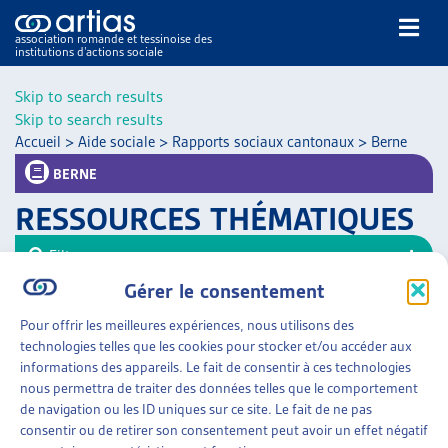
association romande et tessinoise des
institutions d’actions sociale
Rechercher
Skip to search results
Skip to search results
Accueil
>
Aide sociale
>
Rapports sociaux cantonaux
>
Berne
BERNE
RESSOURCES THÉMATIQUES
NOS PUBLICATIONS
Filtrer
ARTICLES
Gérer le consentement
Trier
DOSSIERS DU MOIS
Pour offrir les meilleures expériences, nous utilisons des
VEILLE
AIDE SOCIALE
»
RAPPORTS SOCIAUX CANTONAUX
technologies telles que les cookies pour stocker et/ou accéder aux
»
BERNE
RESSOURCES
informations des appareils. Le fait de consentir à ces technologies
THÉMATIQUES
nous permettra de traiter des données telles que le comportement
RAPPORTS SOCIAUX
GUIDE SOCIAL ROMAND
de navigation ou les ID uniques sur ce site. Le fait de ne pas
Canton de Berne, dès 2008
consentir ou de retirer son consentement peut avoir un effet négatif
AUTRES