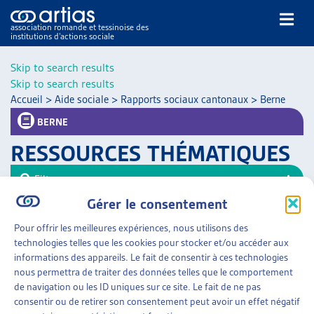
association romande et tessinoise des
institutions d’actions sociale
Rechercher
Skip to search results
Skip to search results
Accueil
>
Aide sociale
>
Rapports sociaux cantonaux
>
Berne
BERNE
RESSOURCES THÉMATIQUES
NOS PUBLICATIONS
Filtrer
ARTICLES
Gérer le consentement
Trier
DOSSIERS DU MOIS
Pour offrir les meilleures expériences, nous utilisons des
VEILLE
AIDE SOCIALE
»
RAPPORTS SOCIAUX CANTONAUX
technologies telles que les cookies pour stocker et/ou accéder aux
»
BERNE
RESSOURCES
informations des appareils. Le fait de consentir à ces technologies
THÉMATIQUES
nous permettra de traiter des données telles que le comportement
RAPPORTS SOCIAUX
GUIDE SOCIAL ROMAND
de navigation ou les ID uniques sur ce site. Le fait de ne pas
Canton de Berne, dès 2008
consentir ou de retirer son consentement peut avoir un effet négatif
AUTRES