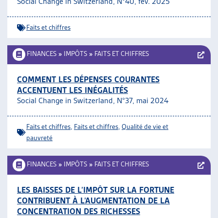
Social Change in Switzerland, N°40, fév. 2025
ARTIAS
L’ASSOCIATION
Faits et chiffres
PROJETS ET ACTIVITÉS
JOURNÉES D’AUTOMNE
FINANCES
»
IMPÔTS
»
FAITS ET CHIFFRES
COMMENT LES DÉPENSES COURANTES
ACCENTUENT LES INÉGALITÉS
Social Change in Switzerland, N°37, mai 2024
Faits et chiffres
,
Faits et chiffres
,
Qualité de vie et
pauvreté
FINANCES
»
IMPÔTS
»
FAITS ET CHIFFRES
LES BAISSES DE L’IMPÔT SUR LA FORTUNE
CONTRIBUENT À L’AUGMENTATION DE LA
CONCENTRATION DES RICHESSES