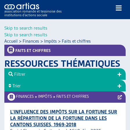
association romande et tessinoise des
institutions d’actions sociale
Rechercher
Skip to search results
Skip to search results
Accueil
>
Finances
>
Impôts
>
Faits et chiffres
FAITS ET CHIFFRES
RESSOURCES THÉMATIQUES
NOS PUBLICATIONS
Filtrer
ARTICLES
Trier
DOSSIERS DU MOIS
VEILLE
FINANCES
»
IMPÔTS
»
FAITS ET CHIFFRES
RESSOURCES
THÉMATIQUES
L’INFLUENCE DES IMPÔTS SUR LA FORTUNE SUR
LA RÉPARTITION DE LA FORTUNE DANS LES
GUIDE SOCIAL ROMAND
CANTONS SUISSES, 1969-2018
AUTRES