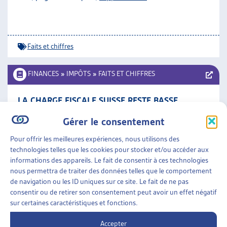
Faits et chiffres
FINANCES
»
IMPÔTS
»
FAITS ET CHIFFRES
LA CHARGE FISCALE SUISSE RESTE BASSE
Département fédéral des finances, déc 10
Gérer le consentement
Faits et chiffres
Pour offrir les meilleures expériences, nous utilisons des
technologies telles que les cookies pour stocker et/ou accéder aux
informations des appareils. Le fait de consentir à ces technologies
FINANCES
»
IMPÔTS
»
FAITS ET CHIFFRES
nous permettra de traiter des données telles que le comportement
de navigation ou les ID uniques sur ce site. Le fait de ne pas
EN SUISSE, LA CHARGE FISCALE RESTE FAIBLE
consentir ou de retirer son consentement peut avoir un effet négatif
sur certaines caractéristiques et fonctions.
Département fédéral des finances, nov 09
Accepter