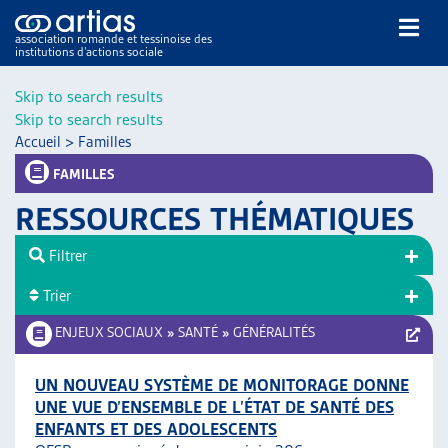
association romande et tessinoise des
institutions d’actions sociale
Rechercher
Skip to search results
Skip to search results
Accueil
>
Familles
FAMILLES
RESSOURCES THÉMATIQUES
NOS PUBLICATIONS
Filtrer
ARTICLES
Trier
DOSSIERS DU MOIS
VEILLE
ENJEUX SOCIAUX
»
SANTÉ
»
GÉNÉRALITÉS
RESSOURCES
THÉMATIQUES
UN NOUVEAU SYSTÈME DE MONITORAGE DONNE
UNE VUE D’ENSEMBLE DE L’ÉTAT DE SANTÉ DES
GUIDE SOCIAL ROMAND
ENFANTS ET DES ADOLESCENTS
AUTRES