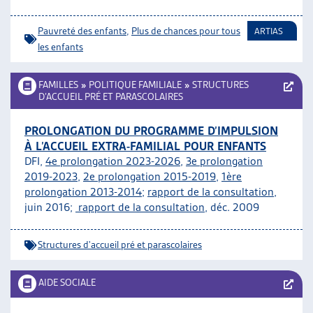
Pauvreté des enfants
,
Plus de chances pour tous
ARTIAS
les enfants
FAMILLES
»
POLITIQUE FAMILIALE
»
STRUCTURES
D’ACCUEIL PRÉ ET PARASCOLAIRES
PROLONGATION DU PROGRAMME D’IMPULSION
À L’ACCUEIL EXTRA-FAMILIAL POUR ENFANTS
DFI,
4e prolongation 2023-2026
,
3e prolongation
2019-2023
,
2e prolongation 2015-2019
,
1ère
prolongation 2013-2014
;
rapport de la consultation
,
juin 2016;
rapport de la consultation
, déc. 2009
Structures d'accueil pré et parascolaires
AIDE SOCIALE