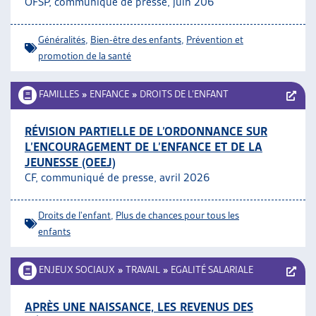
OFSP, communiqué de presse, juin 206
ARTIAS
L’ASSOCIATION
Généralités
,
Bien-être des enfants
,
Prévention et
PROJETS ET ACTIVITÉS
promotion de la santé
JOURNÉES D’AUTOMNE
FAMILLES
»
ENFANCE
»
DROITS DE L’ENFANT
RÉVISION PARTIELLE DE L’ORDONNANCE SUR
L’ENCOURAGEMENT DE L’ENFANCE ET DE LA
JEUNESSE (OEEJ)
CF, communiqué de presse, avril 2026
Droits de l'enfant
,
Plus de chances pour tous les
enfants
ENJEUX SOCIAUX
»
TRAVAIL
»
EGALITÉ SALARIALE
APRÈS UNE NAISSANCE, LES REVENUS DES