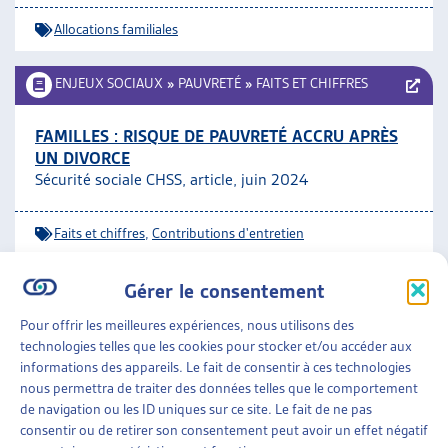
Allocations familiales
ENJEUX SOCIAUX
»
PAUVRETÉ
»
FAITS ET CHIFFRES
FAMILLES : RISQUE DE PAUVRETÉ ACCRU APRÈS
UN DIVORCE
Sécurité sociale CHSS, article, juin 2024
Faits et chiffres
,
Contributions d'entretien
Gérer le consentement
FAMILLES
»
ENFANCE
»
BIEN-ÊTRE DES ENFANTS
Pour offrir les meilleures expériences, nous utilisons des
PROMOUVOIR LA SANTÉ MENTALE DES ENFANTS
technologies telles que les cookies pour stocker et/ou accéder aux
ET DES JEUNES SUR LE LONG TERME
informations des appareils. Le fait de consentir à ces technologies
CFEJ, prise de position, mars 2024
nous permettra de traiter des données telles que le comportement
de navigation ou les ID uniques sur ce site. Le fait de ne pas
consentir ou de retirer son consentement peut avoir un effet négatif
Bien-être des enfants
,
Santé psychique