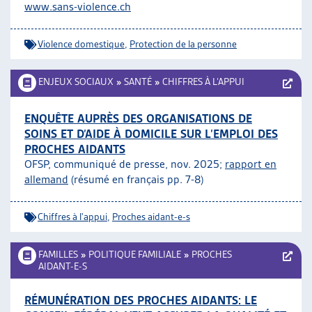
www.sans-violence.ch
Violence domestique
,
Protection de la personne
ENJEUX SOCIAUX
»
SANTÉ
»
CHIFFRES À L’APPUI
ENQUÊTE AUPRÈS DES ORGANISATIONS DE
SOINS ET D’AIDE À DOMICILE SUR L’EMPLOI DES
PROCHES AIDANTS
OFSP, communiqué de presse, nov. 2025;
rapport en
allemand
(résumé en français pp. 7-8)
Chiffres à l'appui
,
Proches aidant-e-s
FAMILLES
»
POLITIQUE FAMILIALE
»
PROCHES
AIDANT-E-S
RÉMUNÉRATION DES PROCHES AIDANTS: LE