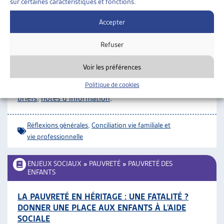
sur certaines caractéristiques et fonctions.
FAMILLES
»
POLITIQUE FAMILIALE
»
RÉFLEXIONS
Accepter
GÉNÉRALES
Refuser
FORUM QUESTIONS FAMILIALES
COFF, publications:
congé parental
;
accueil et
Voir les préférences
éducation
;
conciliation vie familiale et activité
Politique de cookies
professionnelle
;
divers
;
documents de position
;
policy
briefs
;
notes d’information
.
Réflexions générales
,
Conciliation vie familiale et
vie professionnelle
ENJEUX SOCIAUX
»
PAUVRETÉ
»
PAUVRETÉ DES
ENFANTS
LA PAUVRETÉ EN HÉRITAGE : UNE FATALITÉ ?
DONNER UNE PLACE AUX ENFANTS À L’AIDE
SOCIALE