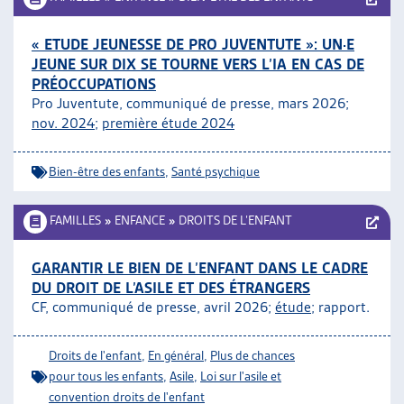
« ETUDE JEUNESSE DE PRO JUVENTUTE »: UN·E
JEUNE SUR DIX SE TOURNE VERS L’IA EN CAS DE
PRÉOCCUPATIONS
Pro Juventute, communiqué de presse, mars 2026;
nov. 2024
;
première étude 2024
Bien-être des enfants
,
Santé psychique
FAMILLES
»
ENFANCE
»
DROITS DE L’ENFANT
GARANTIR LE BIEN DE L’ENFANT DANS LE CADRE
DU DROIT DE L’ASILE ET DES ÉTRANGERS
CF, communiqué de presse, avril 2026;
étude
; rapport.
Droits de l'enfant
,
En général
,
Plus de chances
pour tous les enfants
,
Asile
,
Loi sur l'asile et
convention droits de l'enfant