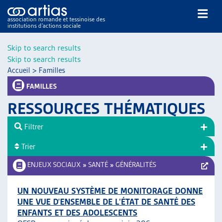
association romande et tessinoise des
institutions d’actions sociale
Rechercher
Skip to search results
Skip to search results
Accueil
>
Familles
FAMILLES
RESSOURCES THÉMATIQUES
NOS PUBLICATIONS
Filtrer
ARTICLES
Trier
DOSSIERS DU MOIS
VEILLE
ENJEUX SOCIAUX
»
SANTÉ
»
GÉNÉRALITÉS
RESSOURCES
THÉMATIQUES
UN NOUVEAU SYSTÈME DE MONITORAGE DONNE
UNE VUE D’ENSEMBLE DE L’ÉTAT DE SANTÉ DES
GUIDE SOCIAL ROMAND
ENFANTS ET DES ADOLESCENTS
AUTRES