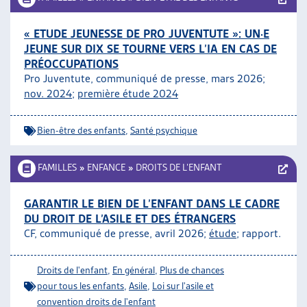
« ETUDE JEUNESSE DE PRO JUVENTUTE »: UN·E
JEUNE SUR DIX SE TOURNE VERS L’IA EN CAS DE
PRÉOCCUPATIONS
Pro Juventute, communiqué de presse, mars 2026;
nov. 2024
;
première étude 2024
Bien-être des enfants
,
Santé psychique
FAMILLES
»
ENFANCE
»
DROITS DE L’ENFANT
GARANTIR LE BIEN DE L’ENFANT DANS LE CADRE
DU DROIT DE L’ASILE ET DES ÉTRANGERS
CF, communiqué de presse, avril 2026;
étude
; rapport.
Droits de l'enfant
,
En général
,
Plus de chances
pour tous les enfants
,
Asile
,
Loi sur l'asile et
convention droits de l'enfant