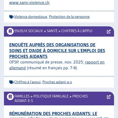
www.sans-violence.ch
Violence domestique
,
Protection de la personne
ENJEUX SOCIAUX
»
SANTÉ
»
CHIFFRES À L’APPUI
ENQUÊTE AUPRÈS DES ORGANISATIONS DE
SOINS ET D’AIDE À DOMICILE SUR L’EMPLOI DES
PROCHES AIDANTS
OFSP, communiqué de presse, nov. 2025;
rapport en
allemand
(résumé en français pp. 7-8)
Chiffres à l'appui
,
Proches aidant-e-s
FAMILLES
»
POLITIQUE FAMILIALE
»
PROCHES
AIDANT-E-S
RÉMUNÉRATION DES PROCHES AIDANTS: LE