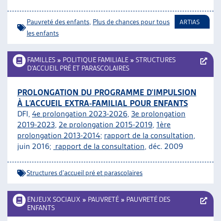
Pauvreté des enfants
,
Plus de chances pour tous
ARTIAS
les enfants
FAMILLES
»
POLITIQUE FAMILIALE
»
STRUCTURES
D’ACCUEIL PRÉ ET PARASCOLAIRES
PROLONGATION DU PROGRAMME D’IMPULSION
À L’ACCUEIL EXTRA-FAMILIAL POUR ENFANTS
DFI,
4e prolongation 2023-2026
,
3e prolongation
2019-2023
,
2e prolongation 2015-2019
,
1ère
prolongation 2013-2014
;
rapport de la consultation
,
juin 2016;
rapport de la consultation
, déc. 2009
Structures d'accueil pré et parascolaires
ENJEUX SOCIAUX
»
PAUVRETÉ
»
PAUVRETÉ DES
ENFANTS