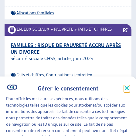
Allocations familiales
ENJEUX SOCIAUX
»
PAUVRETÉ
»
FAITS ET CHIFFRES
FAMILLES : RISQUE DE PAUVRETÉ ACCRU APRÈS
UN DIVORCE
Sécurité sociale CHSS, article, juin 2024
Faits et chiffres
,
Contributions d'entretien
Gérer le consentement
FAMILLES
»
ENFANCE
»
BIEN-ÊTRE DES ENFANTS
Pour offrir les meilleures expériences, nous utilisons des
technologies telles que les cookies pour stocker et/ou accéder aux
PROMOUVOIR LA SANTÉ MENTALE DES ENFANTS
informations des appareils. Le fait de consentir à ces technologies
ET DES JEUNES SUR LE LONG TERME
nous permettra de traiter des données telles que le comportement
CFEJ, prise de position, mars 2024
de navigation ou les ID uniques sur ce site. Le fait de ne pas
consentir ou de retirer son consentement peut avoir un effet négatif