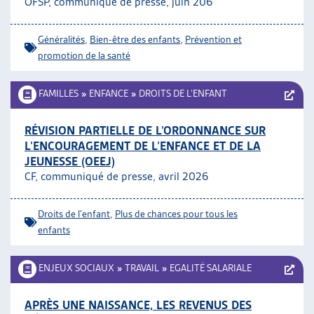
OFSP, communiqué de presse, juin 206
ARTIAS
L’ASSOCIATION
Généralités
,
Bien-être des enfants
,
Prévention et
PROJETS ET ACTIVITÉS
promotion de la santé
JOURNÉES D’AUTOMNE
FAMILLES
»
ENFANCE
»
DROITS DE L’ENFANT
RÉVISION PARTIELLE DE L’ORDONNANCE SUR
L’ENCOURAGEMENT DE L’ENFANCE ET DE LA
JEUNESSE (OEEJ)
CF, communiqué de presse, avril 2026
Droits de l'enfant
,
Plus de chances pour tous les
enfants
ENJEUX SOCIAUX
»
TRAVAIL
»
EGALITÉ SALARIALE
APRÈS UNE NAISSANCE, LES REVENUS DES