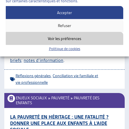
Bien-être des enfants
,
Santé psychique
sur certaines caractéristiques et fonctions.
Accepter
FAMILLES
»
POLITIQUE FAMILIALE
»
RÉFLEXIONS
GÉNÉRALES
Refuser
FORUM QUESTIONS FAMILIALES
Voir les préférences
COFF, publications:
congé parental
;
accueil et
éducation
;
conciliation vie familiale et activité
Politique de cookies
professionnelle
;
divers
;
documents de position
;
policy
briefs
;
notes d’information
.
Réflexions générales
,
Conciliation vie familiale et
vie professionnelle
ENJEUX SOCIAUX
»
PAUVRETÉ
»
PAUVRETÉ DES
ENFANTS
LA PAUVRETÉ EN HÉRITAGE : UNE FATALITÉ ?
DONNER UNE PLACE AUX ENFANTS À L’AIDE