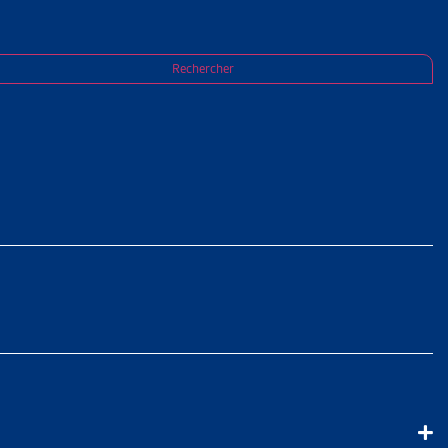
Rechercher